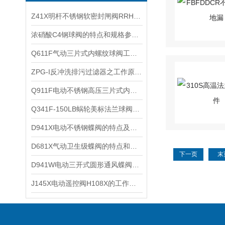
Z41X明杆不锈钢软密封闸阀RRHX应用范围及特点参数
浓硝酸C4钢球阀的特点和规格参数以及技术规范
Q611F气动三片式内螺纹球阀工作原理及性能参数
ZPG-I反冲洗排污过滤器之工作原理及技术参数
​Q911F电动不锈钢高压三片式内螺纹球阀的技术参数以及性能特点
​Q341F-150LB蜗轮美标法兰球阀蜗轮美标球阀的特点和执行标准
​D941X电动不锈钢蝶阀的特点及其技术参数和性能
​D681X气动卫生级蝶阀的特点和执行机构优点
下一页
末
D941W电动三开式圆形通风蝶阀产品用途及优点特点
​J145X电动遥控阀H108X的工作原理和结构原理