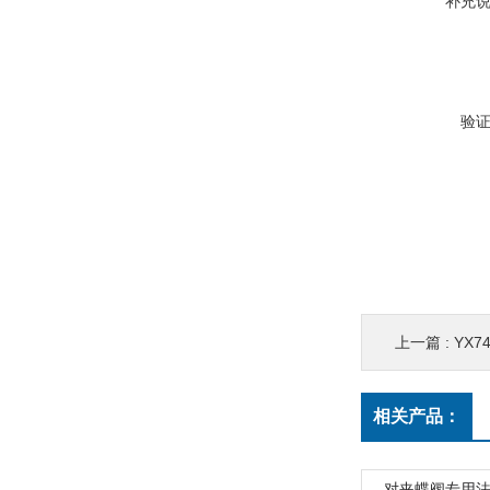
补充
验
上一篇 :
YX
相关产品：
对夹蝶阀专用法