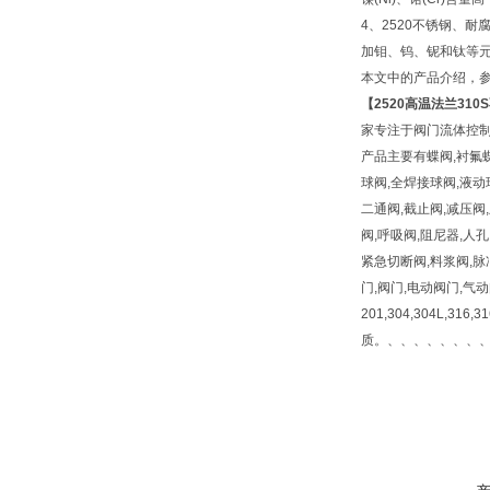
4、2520不锈钢、
加钼、钨、铌和钛等元
本文中的产品介绍，
【
2520高温法兰
31
家专注于阀门流体控制
产品主要有蝶阀,衬氟蝶
球阀,全焊接球阀,液动
二通阀,截止阀,减压阀,
阀,呼吸阀,阻尼器,人
紧急切断阀,料浆阀,脉
门,阀门,电动阀门,气
201,304,304L,316
质。、、、、、、、