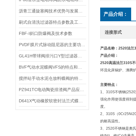
沥青三通旋塞阀技术优势与发展趋势
产品介绍：
刷式自清洗过滤器特点参数及工作原理
连接形式
FBF-I斜口防爆阀及技术参数
​PVDF膜片式脉动阻尼器的主要功能和工作原理及尺寸
产品名称：2520法兰3
​GL41H带球阀排污口Y型过滤器带球阀排污口Y型过滤器的主要技术参数
产品介绍：
2520高温法兰
310S
​BVF气动水泥蝶阀VFS的特点和外形尺寸
环流化床锅炉、沸腾
搅拌站手动水泥仓放料蝶阀的特点和主要参数
主要特点：
PZ941TC电动陶瓷排渣阀产品应用及主要特点
1、310S不锈钢(2
强化作用使强度得到
​D641X气动橡胶软密封法兰式蝶阀的优特点及其技术参数和性能
度。
2、310S（0Cr
的耐高温性。
3、2520不锈钢是
镍(Ni)、铬(Cr)含