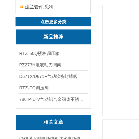
法兰管件系列
点击更多分类
新品推荐
RTZ-50Q楼栋调压箱
PZ273H电液动刀闸阀
D671X/D671F气动软密封蝶阀
RTZ-FQ调压阀
786-P-U-V气动铝合金阀体不锈钢板蝶阀
相关文章
​IP68潜水型电动球阀防水电动球阀FSQ941F的性能特点