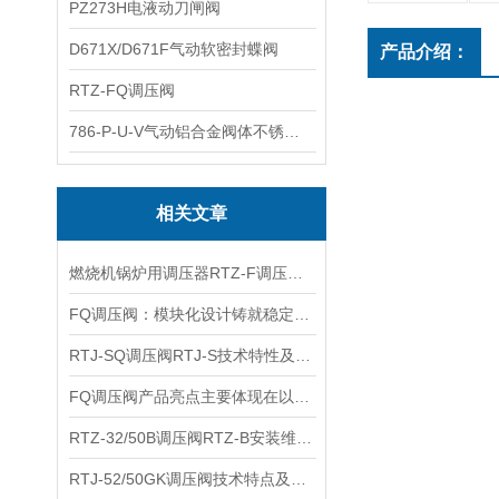
PZ273H电液动刀闸阀
D671X/D671F气动软密封蝶阀
产品介绍：
RTZ-FQ调压阀
786-P-U-V气动铝合金阀体不锈钢板蝶阀
相关文章
燃烧机锅炉用调压器RTZ-F调压阀产品特性及适用管路
FQ调压阀：模块化设计铸就稳定性能
RTJ-SQ调压阀RTJ-S技术特性及安装尺寸
FQ调压阀产品亮点主要体现在以下几个方面
RTZ-32/50B调压阀RTZ-B安装维护及主要特点
RTJ-52/50GK调压阀技术特点及产品参数