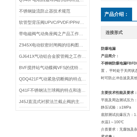
不锈钢旋流防止器技术规范
产品介绍：
​软管型背压阀UPVC/PVDF/PPH/CPVC安全阀材质与尺寸表
连接形式
带电磁阀气动角座阀之产品工作原理及主要特点
Z945X电动软密封闸阀的结构图和主要特点及用途
防爆地漏
GJ641X气动铝合金胶管阀之工作原理及参数特点
产品简介：
不锈钢防爆地漏
FBF
​BVF搅拌站气动蝶阀VFS的优特点和性能参数
置， 平时处于关闭状
时可防止冲击波及其
​QDQ421F气动紧急切断阀的特点和性能规范
​Q41F不锈钢法兰球阀的特点和连接与外形尺寸
主要技术性能及要求
平面及周边测试压力：3
​J45J直流式衬胶法兰截止阀的主要性能规范
静压试验：≥1MPa
底部测试抗爆压力：1.
水温1～100℃
介质要求：无腐蚀及
尺寸表：