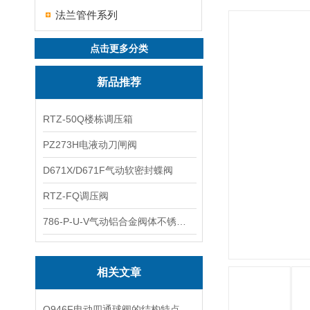
法兰管件系列
点击更多分类
新品推荐
RTZ-50Q楼栋调压箱
PZ273H电液动刀闸阀
D671X/D671F气动软密封蝶阀
RTZ-FQ调压阀
786-P-U-V气动铝合金阀体不锈钢板蝶阀
相关文章
​Q946F电动四通球阀的结构特点和技术参数