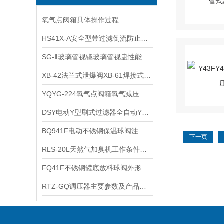
氧气点阀箱具体操作过程
​HS41X-A安全型带过滤倒流防止器的结构和工作原理
SG-Ⅱ玻璃管视镜玻璃管视盅性能参数及使用管道
​XB-42法兰式泄爆阀XB-61焊接式泄爆阀应用规范和主要性能
YQYG-224氧气点阀箱氧气减压器使用事项及技术参数
​DSY电动Y型刷式过滤器全自动Y型刷式过滤器的结构与原理和适用范围
BQ941F电动不锈钢保温球阀注意事项
下一页
RLS-20L天然气加臭机工作条件及产品功能
FQ41F不锈钢罐底放料球阀外形结构及产品应用
RTZ-GQ调压器主要参数及产品特性