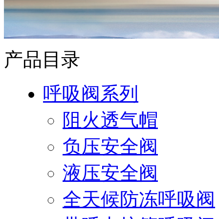
产品目录
呼吸阀系列
阻火透气帽
负压安全阀
液压安全阀
全天候防冻呼吸阀