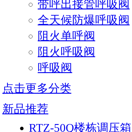
带呼出接管呼吸阀
全天候防爆呼吸阀
阻火单呼阀
阻火呼吸阀
呼吸阀
点击更多分类
新品推荐
RTZ-50Q楼栋调压箱