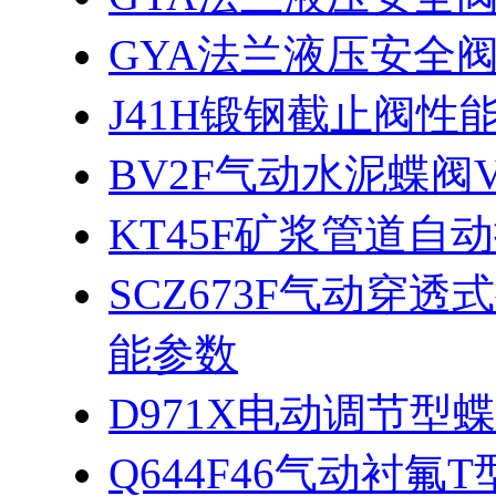
​GYA法兰液压安全
J41H锻钢截止阀性
BV2F气动水泥蝶阀
KT45F矿浆管道
SCZ673F气动穿透
能参数
​D971X电动调节
​Q644F46气动衬氟