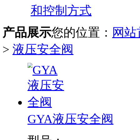
和控制方式
产品展示
您的位置：
网站
>
液压安全阀
GYA液压安全阀