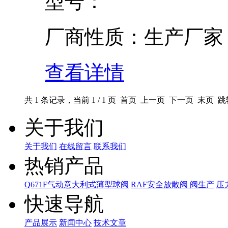
型号：
厂商性质：
生产厂家
查看详情
共 1 条记录，当前 1 / 1 页 首页 上一页 下一页 末页 
关于我们
关于我们
在线留言
联系我们
热销产品
Q671F气动意大利式薄型球阀
RAF安全放散阀 阀生产
压
快速导航
产品展示
新闻中心
技术文章