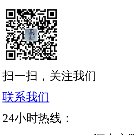
扫一扫，关注我们
联系我们
24小时热线：