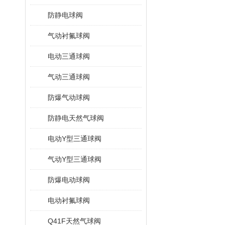
防静电球阀
气动衬氟球阀
电动三通球阀
气动三通球阀
防爆气动球阀
防静电天然气球阀
电动Y型三通球阀
气动Y型三通球阀
防爆电动球阀
电动衬氟球阀
Q41F天然气球阀