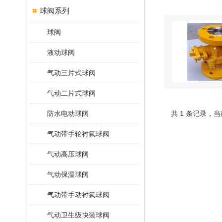
球阀系列
球阀
液动球阀
气动三片式球阀
气动二片式球阀
防水电动球阀
共 1 条记录，当
气动带手轮衬氟球阀
气动高压球阀
气动保温球阀
气动带手动衬氟球阀
气动卫生级快装球阀