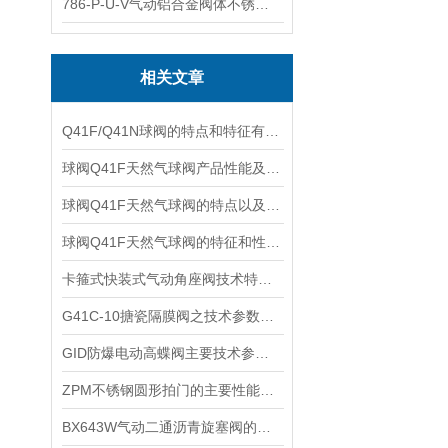
786-P-U-V气动铝合金阀体不锈钢板蝶阀
相关文章
​Q41F/Q41N球阀的特点和特征有哪些
球阀Q41F天然气球阀产品性能及结构特点
​球阀Q41F天然气球阀的特点以及技术参数和性能
​球阀Q41F天然气球阀的特征和性能规范
卡箍式快装式气动角座阀技术特点及工作原理
G41C-10搪瓷隔膜阀之技术参数及维护保养
​GID防爆电动高蝶阀主要技术参数和主要外形尺寸
​ZPM不锈钢圆形拍门的主要性能参数和主要外形尺寸
​BX643W气动二通沥青旋塞阀的工作原理和主要特点