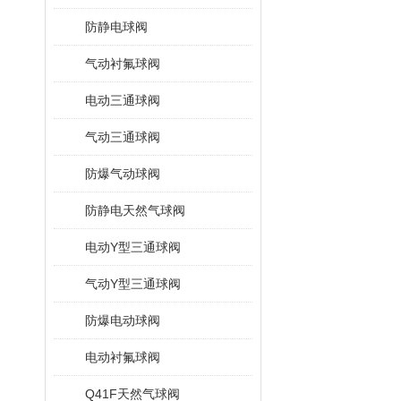
防静电球阀
气动衬氟球阀
电动三通球阀
气动三通球阀
防爆气动球阀
防静电天然气球阀
电动Y型三通球阀
气动Y型三通球阀
防爆电动球阀
电动衬氟球阀
Q41F天然气球阀