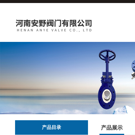
产品目录
产品展示