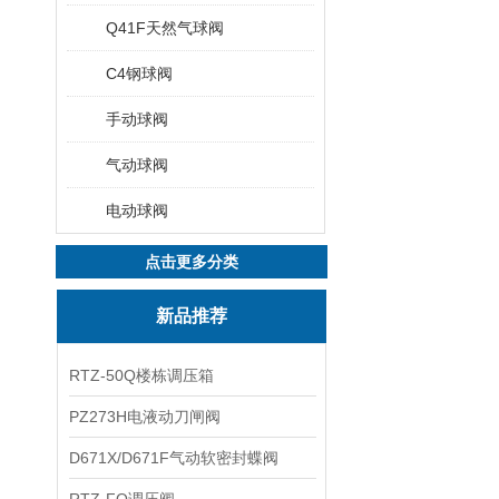
Q41F天然气球阀
C4钢球阀
手动球阀
气动球阀
电动球阀
点击更多分类
新品推荐
RTZ-50Q楼栋调压箱
PZ273H电液动刀闸阀
D671X/D671F气动软密封蝶阀