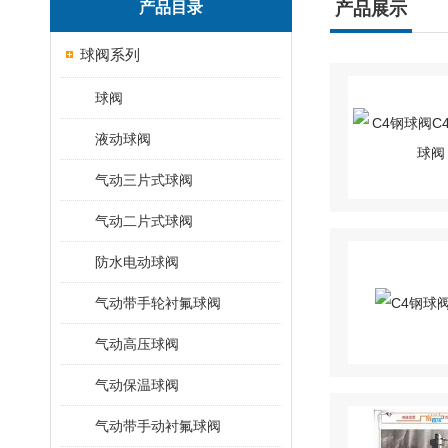
产品目录
产品展示
球阀系列
球阀
液动球阀
气动三片式球阀
气动二片式球阀
防水电动球阀
气动带手轮衬氟球阀
气动高压球阀
气动保温球阀
气动带手动衬氟球阀