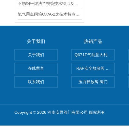
不锈钢平焊法兰视镜技术特点及适用介质
氧气用点阀箱OX/A-2之技术特点与技术参数
关于我们
热销产品
关于我们
Q671F气动意大利式薄型球阀
在线留言
RAF安全放散阀 阀生产
联系我们
压力释放阀 阀门
Copyright © 2026 河南安野阀门有限公司 版权所有