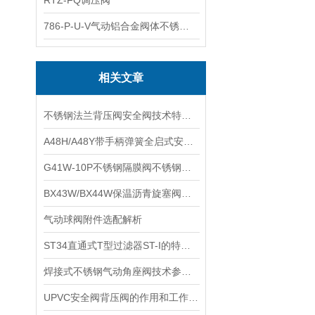
RTZ-FQ调压阀
786-P-U-V气动铝合金阀体不锈钢板蝶阀
相关文章
不锈钢法兰背压阀安全阀技术特点及适用范围
A48H/A48Y带手柄弹簧全启式安全阀结构特点及连接尺寸
​G41W-10P不锈钢隔膜阀不锈钢隔膜阀带排气孔的特点和结构原理
​BX43W/BX44W保温沥青旋塞阀的特点和工作原理
气动球阀附件选配解析
​ST34直通式T型过滤器ST-I的特点适用范围和工作介质
焊接式不锈钢气动角座阀技术参数及工作特点
​UPVC安全阀背压阀的作用和工作压力