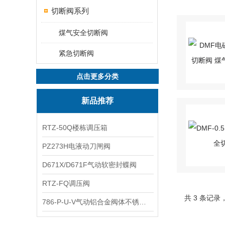
切断阀系列
煤气安全切断阀
紧急切断阀
点击更多分类
新品推荐
RTZ-50Q楼栋调压箱
PZ273H电液动刀闸阀
D671X/D671F气动软密封蝶阀
RTZ-FQ调压阀
共 3 条记录
786-P-U-V气动铝合金阀体不锈钢板蝶阀