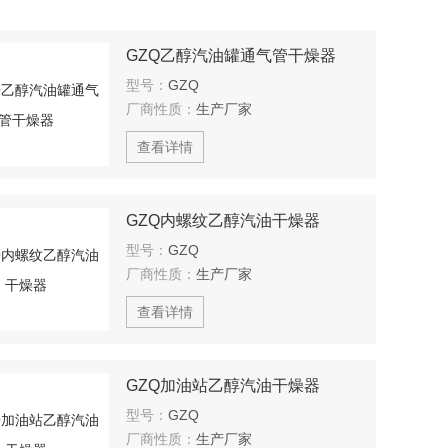
GZQ乙醇汽油罐通气管干燥器
型号：
GZQ
厂商性质：
生产厂家
查看详情
GZQ内螺纹乙醇汽油干燥器
型号：
GZQ
厂商性质：
生产厂家
查看详情
GZQ加油站乙醇汽油干燥器
型号：
GZQ
厂商性质：
生产厂家