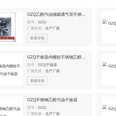
GZQ乙醇汽油储罐通气管不锈钢干燥器
型号：
GZQ
厂商性质：
生产厂家
查看详情
GZQ干燥器内螺纹不锈钢乙醇汽油干燥器
型号：
GZQ干燥器
厂商性质：
生产厂家
查看详情
GZQ不锈钢乙醇汽油干燥器
型号：
GZQ
厂商性质：
生产厂家