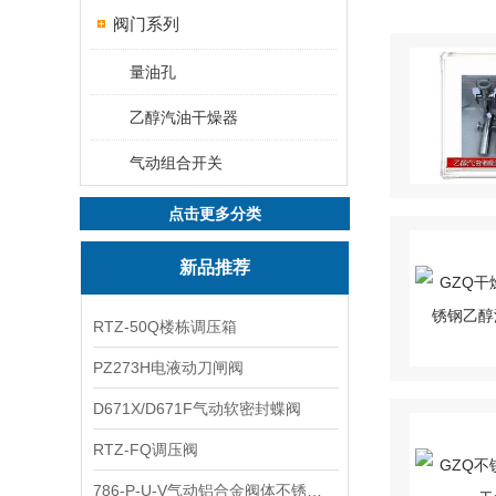
阀门系列
量油孔
乙醇汽油干燥器
气动组合开关
点击更多分类
新品推荐
RTZ-50Q楼栋调压箱
PZ273H电液动刀闸阀
D671X/D671F气动软密封蝶阀
RTZ-FQ调压阀
786-P-U-V气动铝合金阀体不锈钢板蝶阀