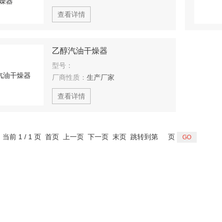
查看详情
乙醇汽油干燥器
型号：
厂商性质：
生产厂家
查看详情
，当前 1 / 1 页 首页 上一页 下一页 末页 跳转到第
页