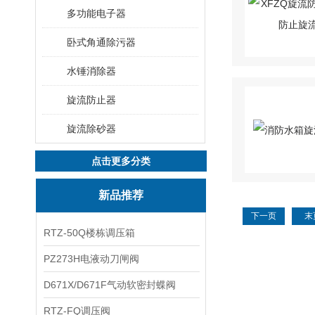
多功能电子器
卧式角通除污器
水锤消除器
旋流防止器
旋流除砂器
点击更多分类
新品推荐
下一页
末
RTZ-50Q楼栋调压箱
PZ273H电液动刀闸阀
D671X/D671F气动软密封蝶阀
RTZ-FQ调压阀