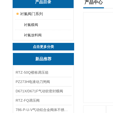
产品目录
产品中心
衬氟阀门系列
衬氟蝶阀
衬氟放料阀
点击更多分类
新品推荐
RTZ-50Q楼栋调压箱
PZ273H电液动刀闸阀
D671X/D671F气动软密封蝶阀
RTZ-FQ调压阀
786-P-U-V气动铝合金阀体不锈钢板蝶阀