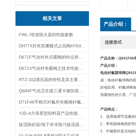
相关文章
产品介绍：
​FWL-I管道阻火器的性能参数
连接形式
DH77X对夹双瓣蝶式止回阀H76X的性能和结构特点
​D671F气动对夹式碟阀的特点和引用标准及零部件材料
产品名称：Q941F4
产品介绍：
D671X气动对夹蝶阀之技术性能及产品特点
电动衬氟塑球阀
Q94
​RTZ-GQ调压器的特性及其主要技术参数
成，电动衬氟球阀内腔
好地应用。衬氟球阀各
Q684F气动卫生级三通卡箍快装球阀Q685F的特点以及技术参数和性能
强腐蚀性的介质。广
​D71F46手柄式衬氟对夹蝶阀衬氟F46蝶阀耐酸碱蝶阀的零部件材料
产品特点：
YJD-A方形星型卸料器产品性能及应用系统
1、适用做调节流量的
2、带有固体物质的苛
旋流除砂器/地下井水除污旋流器技术用途及工作原理
3、中轴密封是活动的
GL41H-600LB美标Y型法兰过滤器适用介质及主要性能