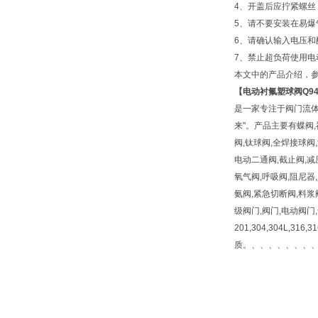
4、开盖后应拧紧螺
5、请不要安装在易
6、请确认输入电压和
7、禁止超负荷使用电
本文中的产品介绍，
【
电动衬氟塑球阀
Q9
是一家专注于阀门流体
来"。产品主要有蝶阀,
阀,钛球阀,全焊接球阀
电动二通阀,截止阀,减压
氧气阀,呼吸阀,阻尼器
氨阀,紧急切断阀,料浆
级阀门,阀门,电动阀门
201,304,304L,316
质。、、、、、、、