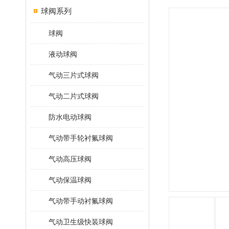
球阀系列
球阀
液动球阀
气动三片式球阀
气动二片式球阀
防水电动球阀
气动带手轮衬氟球阀
气动高压球阀
气动保温球阀
气动带手动衬氟球阀
气动卫生级快装球阀