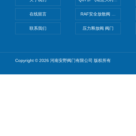
在线留言
RAF安全放散阀 阀生产
联系我们
压力释放阀 阀门
Copyright © 2026 河南安野阀门有限公司 版权所有