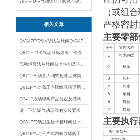
786-P-U-V气动铝合金阀体不锈钢板蝶阀
（或组合
严格密封
相关文章
主要零部
QV647F气动V型法兰球阀QV647W技术特点及性能参数
序号
零件名称
Q641F-10K气动日标球阀工作温度及产品特点
1
阀体/阀盖
气动活套法兰球阀技术性能及连接尺寸
2
球体
Q671F气动意大利式超薄型球阀技术性能及产品特点
3
阀杆
4
阀座
Q611F气动高压内螺纹球阀适用介质及主要性能
5
填料
Q741F液动球阀产品优点及结构特点
6
螺栓
7
螺母
讲一下防爆气动球阀的安装要求
主要执行
Q681F气动卫生级卡箍球阀技术性能及产品特点
执行器型号
Q611F气动三片式内螺纹球阀工作原理及性能参数
供气压力