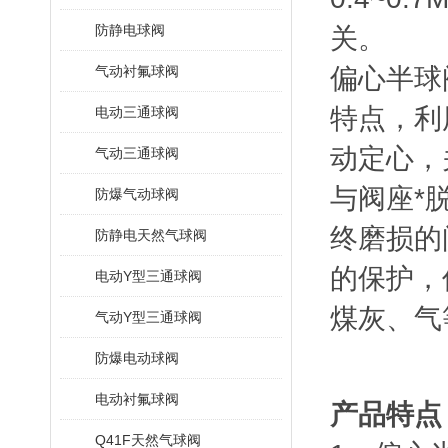
防静电球阀
关。
气动衬氟球阀
偏心半球
特点，利
电动三通球阀
动定心，
气动三通球阀
与阀座*
防爆气动球阀
终磨损的
防静电天然气球阀
的保护，
电动Y型三通球阀
煤灰、气
气动Y型三通球阀
防爆电动球阀
电动衬氟球阀
产品特点
Q41F天然气球阀