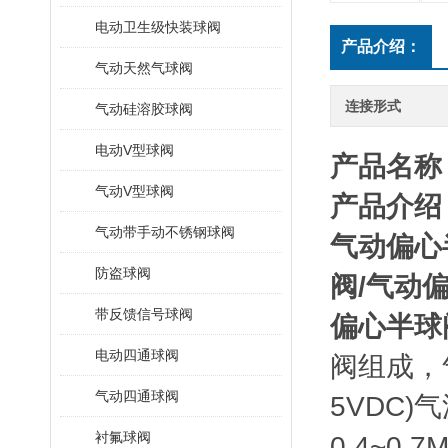
电动卫生级快装球阀
产品介绍：
气动天然气球阀
连接形式
气动硅溶胶球阀
电动V型球阀
产品名称
气动V型球阀
产品介绍
气动带手动不锈钢球阀
气动偏心
防盗球阀
阀
/
气动
带反馈信号球阀
偏心半球
电动四通球阀
阀组成，
气动四通球阀
5VDC
衬氟球阀
0.4~