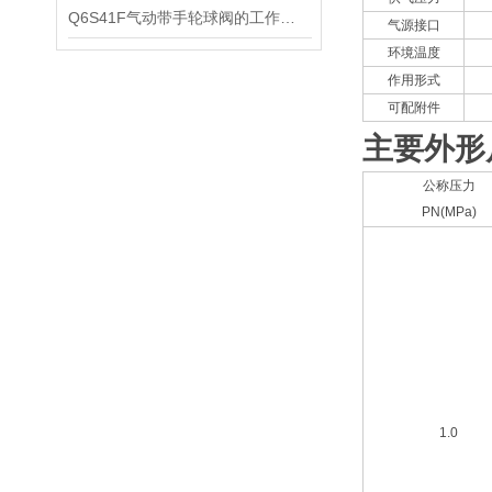
​Q6S41F气动带手轮球阀的工作原理和特点
气源接口
环境温度
作用形式
可配附件
主要外形
公称压力
PN(MPa)
1.0