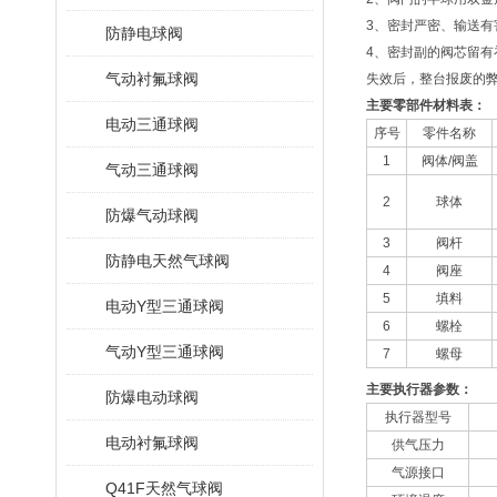
3、密封严密、输送有
防静电球阀
4、密封副的阀芯留
气动衬氟球阀
失效后，整台报废的
主要零部件材料表：
电动三通球阀
序号
零件名称
1
阀体/阀盖
气动三通球阀
2
球体
防爆气动球阀
3
阀杆
防静电天然气球阀
4
阀座
5
填料
电动Y型三通球阀
6
螺栓
气动Y型三通球阀
7
螺母
主要执行器参数：
防爆电动球阀
执行器型号
电动衬氟球阀
供气压力
气源接口
Q41F天然气球阀