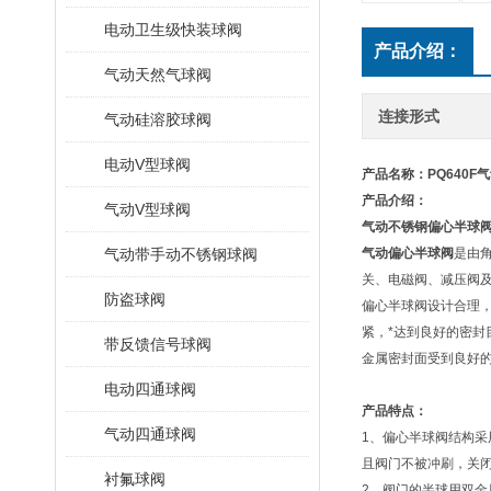
电动卫生级快装球阀
产品介绍：
气动天然气球阀
连接形式
气动硅溶胶球阀
电动V型球阀
产品名称：
PQ640
产品介绍：
气动V型球阀
气动不锈钢偏心半球
气动带手动不锈钢球阀
气动偏心半球阀
是由角
关、电磁阀、减压阀及
防盗球阀
偏心半球阀设计合理
紧，*达到良好的密
带反馈信号球阀
金属密封面受到良好
电动四通球阀
产品特点：
气动四通球阀
1、偏心半球阀结构
且阀门不被冲刷，关
衬氟球阀
2、阀门的半球用双