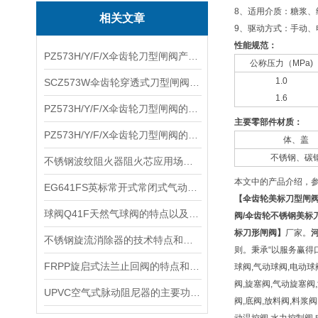
8、适用介质：糖浆、
相关文章
9、驱动方式：手动、
性能规范：
PZ573H/Y/F/X伞齿轮刀型闸阀产品性能及参数尺寸
公称压力（MPa)
1.0
SCZ573W伞齿轮穿透式刀型闸阀产品优点及连接尺寸
1.6
​PZ573H/Y/F/X伞齿轮刀型闸阀的特点性能和连接尺寸
主要零部件材质：
​PZ573H/Y/F/X伞齿轮刀型闸阀的特点性能和参数备注
体、盖
不锈钢、碳
不锈钢波纹阻火器阻火芯应用场合与结构参数
本文中的产品介绍，
EG641FS英标常开式常闭式气动衬氟隔膜阀EG641F46工作原理及适用介质
【
伞齿轮美标刀型闸
​球阀Q41F天然气球阀的特点以及技术参数和性能
阀
/
伞齿轮不锈钢美标
标刀形闸阀
】
厂家。
不锈钢旋流消除器的技术特点和技术参数
则。秉承“以服务赢得口
FRPP旋启式法兰止回阀的特点和主要零部件材质
球阀,气动球阀,电动球
阀,旋塞阀,气动旋塞阀
​UPVC空气式脉动阻尼器的主要功能和塑料原材料名称及适用温度
阀,底阀,放料阀,料浆