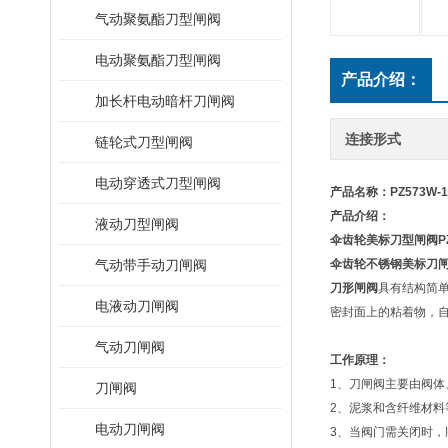
气动聚氨酯刀型闸阀
电动聚氨酯刀型闸阀
产品介绍：
加长杆电动暗杆刀闸阀
连接形式
链轮式刀型闸阀
电动穿透式刀型闸阀
产品名称：
PZ573W
产品介绍：
液动刀型闸阀
伞齿轮美标刀型闸阀
P
气动带手动刀闸阀
伞齿轮不锈钢美标刀
刀形闸阀
具有结构简
电液动刀闸阀
密封面上的粘着物，
气动刀闸阀
工作原理：
1、刀闸阀主要由阀
刀闸阀
2、泥浆和含纤维材
电动刀闸阀
3、当阀门需关闭时