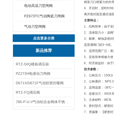
楔形刀口楔紧力的作
电动高温刀型闸阀
4、开启时，逆时针
离开密封面至通径顶
PZ673TC气动陶瓷刀闸阀
主要特点：
气动刀型闸阀
1、结构简单：由于
2、流体阻力小：该阀
点击更多分类
3、耐磨、耐蚀及密
是普通阀门的3~4倍。
新品推荐
4、适用范围广泛：
5、安装简单维修方
6、经济效益好：由
RTZ-50Q楼栋调压箱
技术参数：
PZ273H电液动刀闸阀
1、公称压力：150Lb
2、公称通径： NPS 2"
D671X/D671F气动软密封蝶阀
3、适用温度：-38℃
RTZ-FQ调压阀
4、连接法兰：ANSI B1
5、主体材料：WCB、ZG1
786-P-U-V气动铝合金阀体不锈钢板蝶阀
6、密封型式：硬密封
7、泄漏量：【硬密封】