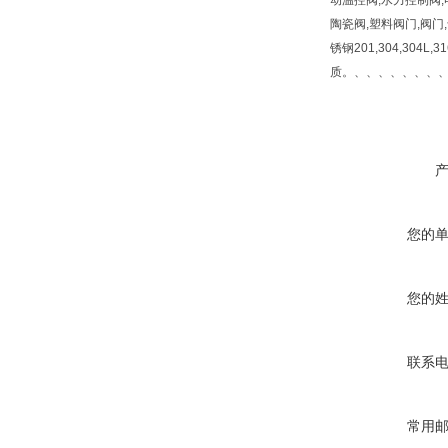
动温控阀,水力控制阀,
陶瓷阀,塑料阀门,阀门
锈钢201,304,304L,3
质。、、、、、、、
您的
您的
联系
常用