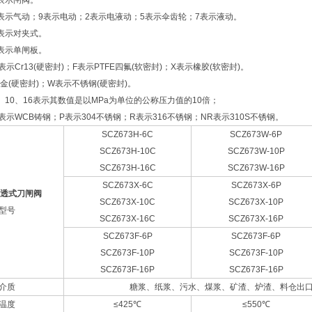
表示闸阀。
表示气动；9表示电动；2表示电液动；5表示伞齿轮；7表示液动。
表示对夹式。
表示单闸板。
示Cr13(硬密封)；F表示PTFE四氟(软密封)；X表示橡胶(软密封)。
金(硬密封)；W表示不锈钢(硬密封)。
、10、16表示其数值是以MPa为单位的公称压力值的10倍；
示WCB铸钢；P表示304不锈钢；R表示316不锈钢；NR表示310S不锈钢。
SCZ673H-6C
SCZ673W-6P
SCZ673H-10C
SCZ673W-10P
SCZ673H-16C
SCZ673W-16P
SCZ673X-6C
SCZ673X-6P
透式刀闸阀
SCZ673X-10C
SCZ673X-10P
型号
SCZ673X-16C
SCZ673X-16P
SCZ673F-6P
SCZ673F-6P
SCZ673F-10P
SCZ673F-10P
SCZ673F-16P
SCZ673F-16P
介质
糖浆、纸浆、污水、煤浆、矿渣、炉渣、料仓出
温度
≤425℃
≤550℃