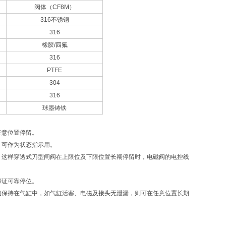
阀体（CF8M）
316不锈钢
316
橡胶/四氟
316
PTFE
304
316
球墨铸铁
任意位置停留。
。可作为状态指示用。
。这样穿透式刀型闸阀在上限位及下限位置长期停留时，电磁阀的电控线
保证可靠停位。
仍保持在气缸中，如气缸活塞、电磁及接头无泄漏，则可在任意位置长期