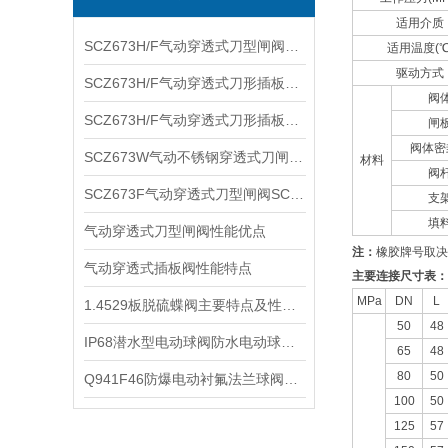
适用介质
​SCZ673H/F气动穿透式刀型闸阀的优点以及壳体试验和密封试验
适用温度(℃
驱动方式
​SCZ673H/F气动穿透式刀形插板阀的优点和功能
阀
​SCZ673H/F气动穿透式刀形插板阀的优点和功能说明
闸
阀体密
​SCZ673W气动不锈钢穿透式刀闸阀的主要零部件材料及性能规范参数
材料
阀
​SCZ673F气动穿透式刀型闸阀SCZ673H的主要特点和工作原理
支
填
气动穿透式刀型闸阀性能优点
注：
橡胶牌号取决
气动穿透式插板阀性能特点
主要连接尺寸表：
MPa
DN
L
1.4529板脱硫蝶阀主要特点及性能指标
50
48
​IP68潜水型电动球阀防水电动球阀FSQ941F的性能特点
65
48
80
50
Q941F46防爆电动衬氟法兰球阀技术性能及适用场合
100
50
125
57