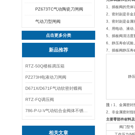
1、插板阀的壳体
PZ673TC气动陶瓷刀闸阀
2、密封副是非金属
气动刀型闸阀
3、密封副是金属
4、用电动、液动
点击更多分类
5、插板阀清洁度要
6、静压寿命试验
新品推荐
7、插板阀静压寿命
RTZ-50Q楼栋调压箱
静
PZ273H电液动刀闸阀
D671X/D671F气动软密封蝶阀
RTZ-FQ调压阀
注：
1、金属密封
786-P-U-V气动铝合金阀体不锈钢板蝶阀
2、非金属密封指
主要零部件材料及
阀门型号
相关文章
工作压力(MP