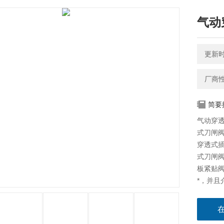
气动
更新时间
厂商
简要
气动穿透
式刀闸阀
穿透式插
式刀闸
板紧贴
*，并