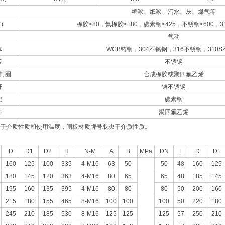
糖浆、纸浆、污水、灰、煤气等
)
橡胶≤80，氟橡胶≤180，碳素钢≤425，不锈钢≤600，31
气动
体
WCB铸钢，304不锈钢，316不锈钢，310
板
不锈钢
封圈
合成橡胶或聚四氟乙烯
杆
铬不锈钢
架
碳素钢
料
聚四氟乙烯
于介质性质和使用温度；闸板材质牌号取决于介质性质。
D
D1
D2
H
N-M
A
B
MPa
DN
L
D
D1
160
125
100
335
4-M16
63
50
50
48
160
125
180
145
120
363
4-M16
80
65
65
48
185
145
195
160
135
395
4-M16
80
80
80
50
200
160
215
180
155
465
8-M16
100
100
100
50
220
180
245
210
185
530
8-M16
125
125
125
57
250
210