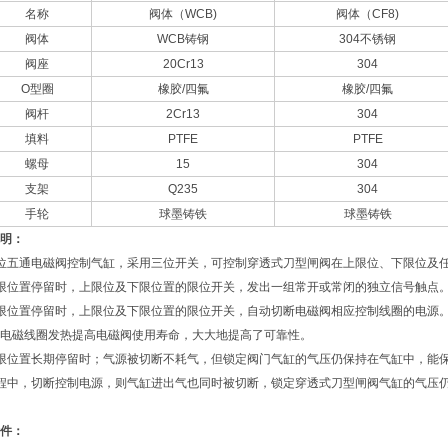
名称
阀体（WCB)
阀体（CF8)
阀体
WCB铸钢
304不锈钢
阀座
20Cr13
304
O型圈
橡胶/四氟
橡胶/四氟
阀杆
2Cr13
304
填料
PTFE
PTFE
螺母
15
304
支架
Q235
304
手轮
球墨铸铁
球墨铸铁
明：
位五通电磁阀控制气缸，采用三位开关，可控制穿透式刀型闸阀在上限位、下限位及
限位置停留时，上限位及下限位置的限位开关，发出一组常开或常闭的独立信号触点
限位置停留时，上限位及下限位置的限位开关，自动切断电磁阀相应控制线圈的电源
电磁线圈发热提高电磁阀使用寿命，大大地提高了可靠性。
限位置长期停留时；气源被切断不耗气，但锁定阀门气缸的气压仍保持在气缸中，能
程中，切断控制电源，则气缸进出气也同时被切断，锁定穿透式刀型闸阀气缸的气压
件：