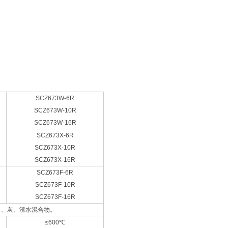
SCZ673W-6R
SCZ673W-10R
SCZ673W-16R
SCZ673X-6R
SCZ673X-10R
SCZ673X-16R
SCZ673F-6R
SCZ673F-10R
SCZ673F-16R
口、灰、渣水混合物。
≤600℃