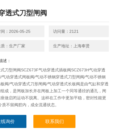
穿透式刀型闸阀
：2026-05-25
访问量：2121
性质：生产厂家
生产地址：上海奉贤
描述：
式刀型闸阀SCZ673F气动穿透式插板阀SCZ673H气动穿透
/气动穿透式闸板阀/气动不锈钢穿透式刀型闸阀/气动不锈钢
板阀/气动穿透式刀形闸阀/气动穿透式长板阀是由气缸和穿透
阀组成，是闸板加长并在闸板上加工一个同等通径的通孔，闸
阀座做启闭运动不脱离。这样在工作中更加平稳，密封性能更
且介质不留阀腔内，成全流通状态。
在线询价
联系我们