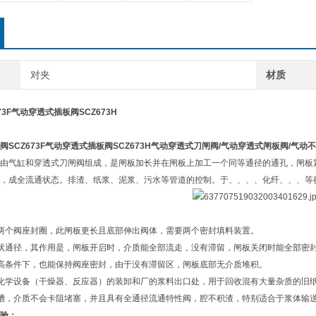
对夹
材质
673F气动穿透式插板阀SCZ673H
阀
SCZ673F
气动穿透式插板阀
SCZ673H
气动穿透式刀闸阀
/
气动穿透式闸板阀
/
气动不
由气缸和穿透式刀闸阀组成，是闸板加长并在闸板上加工一个同等通径的通孔，闸板
，成全流通状态。排渣、纸浆、泥浆、污水等管道的控制。于、、、、化纤、、、等
两个阀座封圈，此闸板更长且底部伸出阀体，需要两个密封填料装置。
状通径，其作用是，闸板开启时，介质能全部流走，没有滞留，闸板关闭时能全部密
高条件下，也能保持阀座密封，由于没有滞留区，闸板底部无介质堆积。
化学设备（干燥器、反应器）的装卸和厂的浆料出口处，用于回收混有大量杂质的旧
槽，介质不会卡阻堵塞，并且具有全通径流通特性阀，腔不积渣，特别适合于浆体输
验：