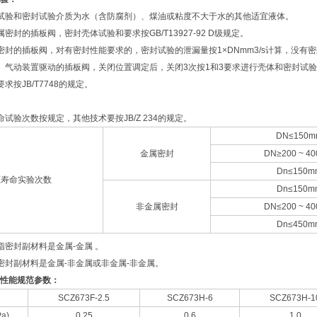
试验和密封试验介质为水（含防腐剂）、煤油或粘度不大于水的其他适宜液体。
密封的插板阀，密封壳体试验和要求按GB/T13927-92 D级规定。
密封的插板阀，对有密封性能要求的，密封试验的泄漏量按1×DNmm3/s计算，没有
、气动装置驱动的插板阀，关闭位置调定后，关闭3次按1和3要求进行壳体和密封试
求按JB/T7748的规定。
。
试验次数按规定，其他技术要按JB/Z 234的规定。
DN≤150m
金属密封
DN≥200 ~ 4
Dn≤150m
压寿命实验次数
Dn≤150m
非金属密封
DN≤200 ~ 4
Dn≤450m
指密封副材料是金属-金属 。
密封副材料是金属-非金属或非金属-非金属。
性能规范参数：
SCZ673F-2.5
SCZ673H-6
SCZ673H-1
a)
0.25
0.6
1.0