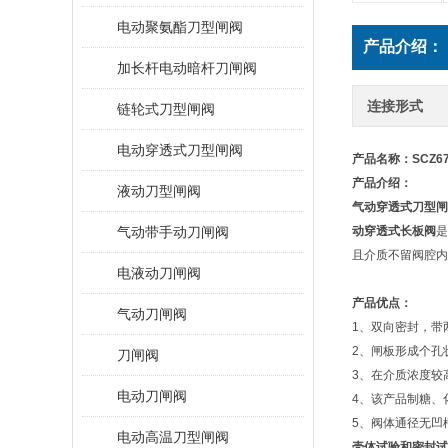
电动聚氨酯刀型闸阀
产品介绍：
加长杆电动暗杆刀闸阀
连接形式
链轮式刀型闸阀
电动穿透式刀型闸阀
产品名称：
SCZ
产品介绍：
液动刀型闸阀
气动穿透式刀型闸
气动带手动刀闸阀
动穿透式长板阀
是
且介质不留阀腔内
电液动刀闸阀
产品优点：
气动刀闸阀
1、双向密封，带
2、闸板形成个孔
刀闸阀
3、在介质浓度较
电动刀闸阀
4、该产品制糖、
5、阀体通径无凹
电动高温刀型闸阀
壳体试验和密封试