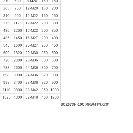
210
630
8-M20
160
150
265
750
12-M20
160
200
310
900
12-M22
160
250
375
1125
12-M22
200
300
435
1260
16-M22
200
350
485
1450
16-M27
200
400
545
1600
20-M27
250
450
609
1820
20-M30
250
500
720
2300
20-M36
300
600
788
2600
24-M36
300
700
898
3000
24-M36
320
800
998
3400
28-M36
320
900
1110
3800
28-M42
350
1000
1325
4300
32-M48
400
1200
SCZ673H-10C.P.R
系列气动穿