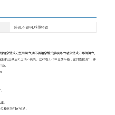
碳钢,不锈钢,球墨铸铁
锈钢穿透式刀型闸阀
/
气动不锈钢穿透式插板阀
/
气动穿透式刀形闸阀
/
气
紧贴阀座做启闭运动不脱离。这样在工作中更加平稳，密封性能更*，并
行业。
封。
纸张。
送及粉体物料的输送。