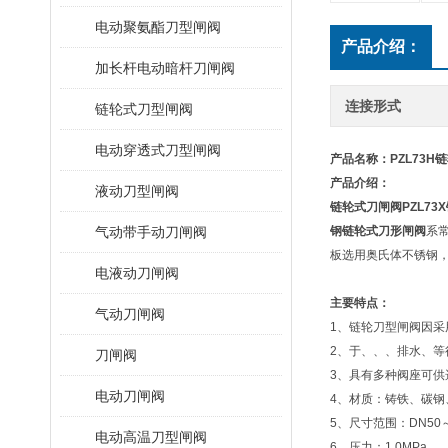
电动聚氨酯刀型闸阀
产品介绍：
加长杆电动暗杆刀闸阀
连接形式
链轮式刀型闸阀
电动穿透式刀型闸阀
产品名称：
PZL73
产品介绍：
液动刀型闸阀
链轮式刀闸阀
PZL73X
气动带手动刀闸阀
钢链轮式刀形闸阀
系
板选用奥氏体不锈钢，耐
电液动刀闸阀
主要特点：
气动刀闸阀
1、链轮刀型闸阀因
2、于、、、排水、等
刀闸阀
3、具有多种阀座可
电动刀闸阀
4、材质：铸铁、碳钢
5、尺寸范围：DN50～
电动高温刀型闸阀
6、压力：1.0MPa。