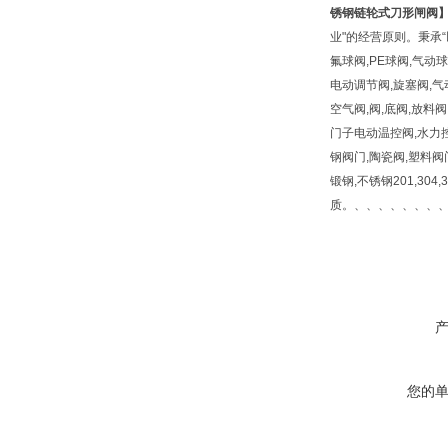
锈钢链轮式刀形闸阀
业"的经营原则。秉承“
氟球阀,PE球阀,气动
电动调节阀,旋塞阀,气
空气阀,阀,底阀,放料阀
门子电动温控阀,水力控
钢阀门,陶瓷阀,塑料阀
锻钢,不锈钢201,304,30
质。、、、、、、、
您的