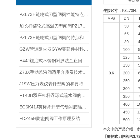
密封圈
连接尺寸：
PZL73H、
PZL73H链轮式刀型闸阀性能特点及应用行业
MPa
DN
加长杆链轮式高温刀型闸阀PZL73W-10NR产品特点及应用行业
50
65
PZL73H链轮式刀型闸阀的特点和性能规范
80
GZW管道阻火器GYW零部件材料保养与维修
100
125
​H44J旋启式不锈钢衬胶法兰止回阀的主要零部件材料和连接尺寸及重量
150
Z73X手动浆液阀适用介质及技术特点
0.6
200
250
​J19W压力表仪表针型阀的和要特点和技术参数
300
​FT43H双座杠杆浮球式疏水阀的性能优点主要用途及其工作原理
350
400
1
​EG6K41J英标常开型气动衬胶隔膜阀的技术参数及其工作原理
450
1
FDZ45H防盗闸阀工作原理及结构特点
500
1
本文中的产品介绍，
【
链轮式刀闸阀
PZL7