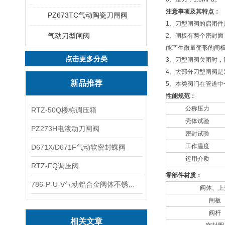
注意事项及其特点：
PZ673TC气动陶瓷刀闸阀
1、刀型闸阀的启闭
气动刀型闸阀
2、闸板有两个密封
能产生微量变形的闸
点击更多分类
3、刀型闸阀关闭时
4、大部分刀型闸阀
新品推荐
5、本类阀门在管道中
性能规范：
公称压力
RTZ-50Q楼栋调压箱
壳体试验
PZ273H电液动刀闸阀
密封试验
工作温度
D671X/D671F气动软密封蝶阀
运用介质
RTZ-FQ调压阀
零部件材质：
786-P-U-V气动铝合金阀体不锈钢板蝶阀
阀体、上
闸板
阀杆
相关文章