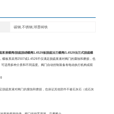
碳钢,不锈钢,球墨铸铁
硫浆液蝶阀
/
脱硫脱硝蝶阀
1.4529
板脱硫法兰蝶阀
/1.4529
法兰式脱硫蝶
蝶板系采用2507或1.4529不仅满足脱硫浆液对阀门的腐蚀和磨损，也
，可适用多种介质和不同温度。阀门自动控制装备有电动执行机构或双
仅满足脱硫浆液对阀门的腐蚀和磨损，也保证其他部件不被石灰石（或石灰
就地更换阀座快捷、阀门保持零泄漏、且摩擦小。