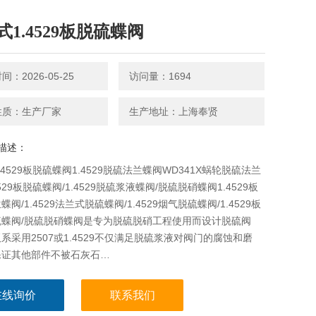
式1.4529板脱硫蝶阀
：2026-05-25
访问量：1694
性质：生产厂家
生产地址：上海奉贤
描述：
.4529板脱硫蝶阀1.4529脱硫法兰蝶阀WD341X蜗轮脱硫法兰
529板脱硫蝶阀/1.4529脱硫浆液蝶阀/脱硫脱硝蝶阀1.4529板
阀/1.4529法兰式脱硫蝶阀/1.4529烟气脱硫蝶阀/1.4529板
硫蝶阀/脱硫脱硝蝶阀是专为脱硫脱硝工程使用而设计脱硫阀
系采用2507或1.4529不仅满足脱硫浆液对阀门的腐蚀和磨
保证其他部件不被石灰石…
在线询价
联系我们