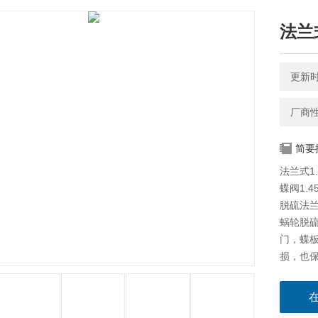
法兰
更新时间
厂商
简要
法兰式1
蝶阀1.4
脱硫法兰蝶
蜗轮脱
门，蝶板
损，也