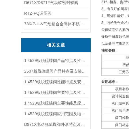
316L相当。含2
D671X/D671F气动软密封蝶阀
3、有良好的耐腐
RTZ-FQ调压阀
4、可焊性能好，
5、与哈氏合金相比，其价
786-P-U-V气动铝合金阀体不锈钢板蝶阀
类低碳高钼含氮的
介质中耐腐蚀也很
以及处理与输送含
相关文章
性能参数：
1.4529板脱硫蝶阀产品特点及性能参数
天然
2507板脱硫蝶阀产品特点及安装事项
三元乙
1.4529板脱硫蝶阀性能特点及安装事项
采用标准：
项目名称
1.4529板脱硫蝶阀主要特点及性能指标
设计制造验
1.4529板脱硫蝶阀主要性能及应用范围
阀门结构长
阀门法兰连
1.4529板脱硫蝶阀应用范围及结构性能
阀门检验
D971X电动脱硫蝶阀外形特点及产品结构
阀门标志