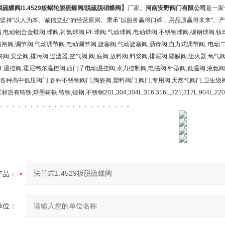
】
脱硫蝶阀
/1.4529
板蜗轮脱硫蝶阀
/
脱硫脱硝蝶阀
厂家。
河南安野阀门有限公司
是一家
坚持“以人为本、诚信立业"的经营原则。秉承“以服务赢得口碑，用品质赢得未来"。产品
,电动铝合金蝶阀,球阀,衬氟球阀,PE球阀,气动球阀,电动球阀,不锈钢球阀,碳钢球阀,钛
闸阀,调节阀,气动调节阀,电动调节阀,旋塞阀,气动旋塞阀,沥青阀,自力式调节阀, 电动二
夹阀,安全阀,排污阀,过滤器,空气阀,阀,底阀,放料阀,料浆阀,排泥阀,隔膜阀,阻火器,氧气
FPE温控阀,霍尼韦尔温控阀,西门子电动温控阀,水力控制阀,电磁阀,针型阀,低温阀,液氨
种高中低压阀门,各种不锈钢阀门,陶瓷阀,塑料阀门,阀门,专用阀,天然气阀门,卫生级阀
铸铁,球墨铸铁,铸钢,锻钢,不锈钢201,304,304L,316,316L,321,317L,904L,2205,
、、、、、、、、、、、、、、、、、、、、、。
产品：
单位：