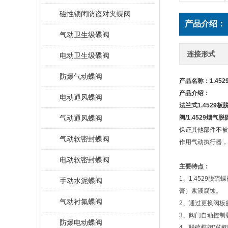
磁性锁闭防盗对夹蝶阀
产品介绍：
气动卫生级碟阀
连接形式
电动卫生级碟阀
防爆气动蝶阀
产品名称：
1.45
产品介绍：
电动通风蝶阀
法兰式
1.4529
板
气动通风蝶阀
阀
/1.4529
烟气脱
保证其他部件不被
气动软密封蝶阀
作用气动执行器，
电动软密封蝶阀
主要特点：
1、1.4529
手动水泥蝶阀
膏）浆液腐蚀。
气动衬氟蝶阀
2、通过更换阀板
3、阀门自动控制
防爆电动蝶阀
4、脱硫蝶阀*的