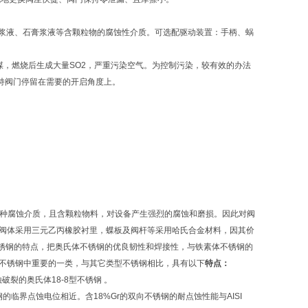
灰石浆液、石膏浆液等含颗粒物的腐蚀性介质。可选配驱动装置：手柄、蜗
，燃烧后生成大量SO2，严重污染空气。为控制污染，较有效的办法
保持阀门停留在需要的开启角度上。
种腐蚀介质，且含颗粒物料，对设备产生强烈的腐蚀和磨损。因此对阀
的阀体采用三元乙丙橡胶衬里，蝶板及阀杆等采用哈氏合金材料，因其价
锈钢的特点，把奥氏体不锈钢的优良韧性和焊接性，与铁素体不锈钢的
为不锈钢中重要的一类，与其它类型不锈钢相比，具有以下
特点：
裂的奥氏体18-8型不锈钢 。
临界点蚀电位相近。含18%Gr的双向不锈钢的耐点蚀性能与AISI