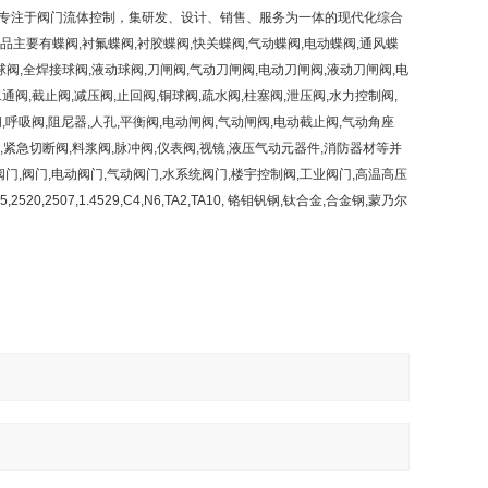
专注于阀门流体控制，集研发、设计、销售、服务为一体的现代化综合
主要有蝶阀,衬氟蝶阀,衬胶蝶阀,快关蝶阀,气动蝶阀,电动蝶阀,通风蝶
球阀,全焊接球阀,液动球阀,刀闸阀,气动刀闸阀,电动刀闸阀,液动刀闸阀,电
通阀,截止阀,减压阀,止回阀,铜球阀,疏水阀,柱塞阀,泄压阀,水力控制阀,
阀,呼吸阀,阻尼器,人孔,平衡阀,电动闸阀,气动闸阀,电动截止阀,气动角座
阀,紧急切断阀,料浆阀,脉冲阀,仪表阀,视镜,液压气动元器件,消防器材等并
门,阀门,电动阀门,气动阀门,水系统阀门,楼宇控制阀,工业阀门,高温高压
2520,2507,1.4529,C4,N6,TA2,TA10, 铬钼钒钢,钛合金,合金钢,蒙乃尔