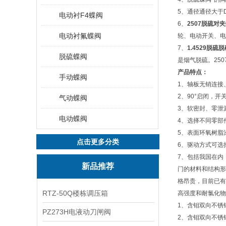
5、通径通径大于
电动衬F4蝶阀
6、
2507
脱硫对夹
电动衬氟蝶阀
轮、电动开关、电
7、
1.4529
脱硫脱
脱硫蝶阀
是烟气脱硫。25
产品特点：
手动蝶阀
1、轴板无销连接
2、90°启闭，
气动蝶阀
3、软密封、零泄
电动蝶阀
4、选择不同零部
5、表面环氧树脂
点击更多分类
6、驱动方式可选
7、包括我国在内
新品推荐
门的材料和结构形
格昂贵，目前已有
RTZ-50Q楼栋调压箱
高强度和耐氯化物
1、含钼双向不锈
PZ273H电液动刀闸阀
2、含钼双向不锈