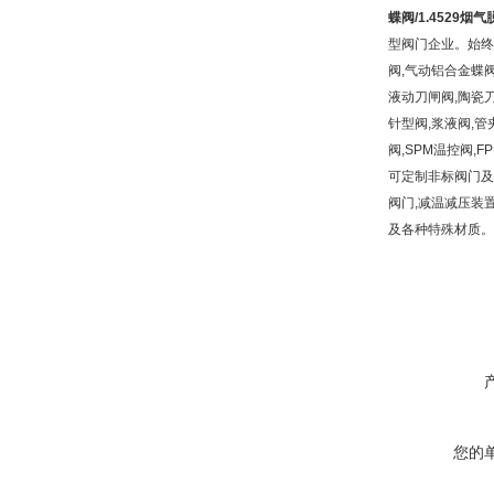
蝶阀
/1.4529
烟气
型阀门企业。始终
阀,气动铝合金蝶阀
液动刀闸阀,陶瓷刀
针型阀,浆液阀,管
阀,SPM温控阀,
可定制非标阀门及各
阀门,减温减压装置材质有
及各种特殊材质。
您的