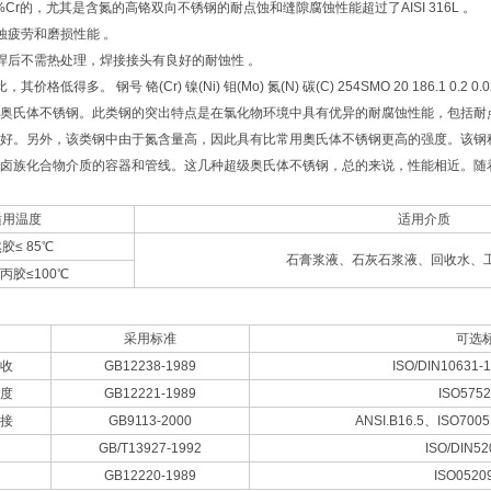
5%Cr的，尤其是含氮的高铬双向不锈钢的耐点蚀和缝隙腐蚀性能超过了AISI 316L 。
蚀疲劳和磨损性能 。
焊后不需热处理，焊接接头有良好的耐蚀性 。
格低得多。 钢号 铬(Cr) 镍(Ni) 钼(Mo) 氮(N) 碳(C) 254SMO 20 18
6.1 0.2 0.
奥氏体不锈钢。此类钢的突出特点是在氯化物环境中具有优异的耐腐蚀性能，包括耐
好。另外，该类钢中由于氮含量高，因此具有比常用奧氏体不锈钢更高的强度。该钢
卤族化合物介质的容器和管线。这几种超级奥氏体不锈钢，总的来说，性能相近。随着
适用温度
适用介质
胶≤ 85℃
石膏浆液、石灰石浆液、回收水、
丙胶≤100℃
采用标准
可选
收
GB12238-1989
ISO/DIN10631-
度
GB12221-1989
ISO5752
接
GB9113-2000
ANSI.B16.5、ISO700
GB/T13927-1992
ISO/DIN52
GB12220-1989
ISO0520