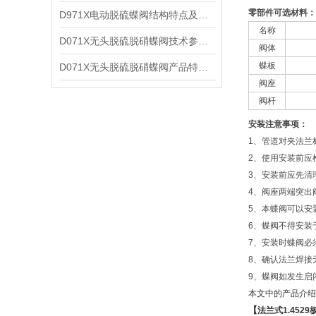
零部件可选材料：
D971X电动脱硫蝶阀结构特点及外形尺寸
名称
D071X无头脱硫脱硝蝶阀技术参数及性能特点
阀体
蝶板
D071X无头脱硫脱硝蝶阀产品特点及外形结构
阀座
阀杆
安装注意事项：
1、管道对夹法兰
2、使用安装前应
3、安装前应先清
4、阀座两端突出
5、本蝶阀可以安
6、蝶阀不得安装
7、安装时蝶阀必
8、确认法兰焊接
9、蝶阀如发生启
本文中的产品介绍
【
法兰式
1.4529