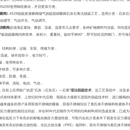
DN200使用蜗轮驱动，开启更加方便。
蝶阀
1.4529脱硫浆液蝶阀烟气脱硫脱硝蝶阀石灰石膏法脱硫工艺，适用介质：石
动调节、气动开关、气动调节。
硝蝶阀
必须满足腐蚀、磨损、流速、温度等几点要求，各种矿物燃料均含硫。特别是煤
07板脱硫蝶阀结构简单、体积小、重量轻。旋转手柄90°，即可轻松启闭阀门，并可
、结构轻便，运输、安装、维修方便 。
开关迅速。操作扭矩小，省力轻巧 。
漏，使用寿命长 。
件材质，可多种介质 。
涂层，防腐、美观 。
择手柄、涡轮、电动、气动 。
，目前上应用较广的是“石灰（石灰石）—石膏"
湿法脱硫技术
。这工艺系统中，涉及多
式有特殊要求。上世纪80年代后期，我国在大规模引进国外脱硫技术时，进口蝶阀
越来越多的用户采用双相不锈钢的蝶板，双相不锈钢综合了奥氏体不锈钢和铁素铁不
应力腐蚀性能结合到起，并在80年代后期作为可焊的结构材料得到迅速发展，已成
钢在低应力下有良好的耐氯化物应力腐蚀性能，可取代在此介质条件下易发生应力腐蚀破
钢具有良好的耐点蚀性能，当抗点蚀当量（PRE）相同时，双向不锈钢与奥氏体不锈钢的