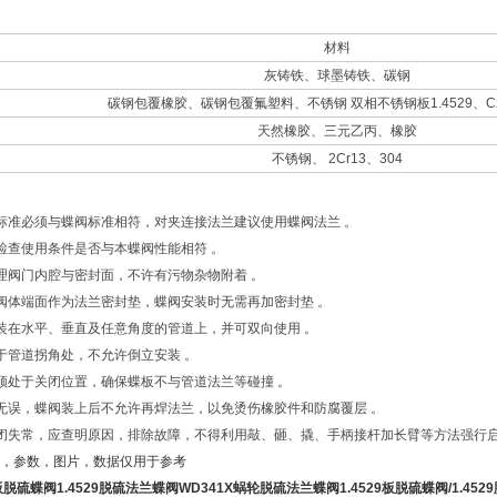
材料
灰铸铁、球墨铸铁、碳钢
碳钢包覆橡胶、碳钢包覆氟塑料、不锈钢 双相不锈钢板1.4529、C27
天然橡胶、三元乙丙、橡胶
不锈钢、 2Cr13、304
标准必须与蝶阀标准相符，对夹连接法兰建议使用蝶阀法兰 。
检查使用条件是否与本蝶阀性能相符 。
理阀门内腔与密封面，不许有污物杂物附着 。
阀体端面作为法兰密封垫，蝶阀安装时无需再加密封垫 。
装在水平、垂直及任意角度的管道上，并可双向使用 。
于管道拐角处，不允许倒立安装 。
须处于关闭位置，确保蝶板不与管道法兰等碰撞 。
无误，蝶阀装上后不允许再焊法兰，以免烫伤橡胶件和防腐覆层 。
闭失常，应查明原因，排除故障，不得利用敲、砸、撬、手柄接杆加长臂等方法强行
，参数，图片，数据仅用于参考
板脱硫蝶阀
1.4529
脱硫法兰蝶阀
WD341X
蜗轮脱硫法兰蝶阀
1.4529
板脱硫蝶阀
/1.4529