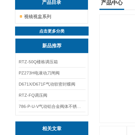
产品目录
产品中心
视镜视盅系列
点击更多分类
新品推荐
RTZ-50Q楼栋调压箱
PZ273H电液动刀闸阀
D671X/D671F气动软密封蝶阀
RTZ-FQ调压阀
786-P-U-V气动铝合金阀体不锈钢板蝶阀
相关文章