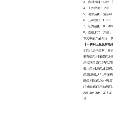
3、密封质料：硅胶、
4、工作温度：-20℃ ~ 
5、适用范围：清洁级
6、公称通径：DN80 ~
7、压力范围：0.6MPa 
8、连接形式：焊接 。
本文中的产品介绍，
【
不锈钢卫生级带颈
于阀门流体控制，集研
要有蝶阀,衬氟蝶阀,衬
焊接球阀,液动球阀,刀
截止阀,减压阀,止回阀,
阀,阻尼器,人孔,平衡
断阀,料浆阀,脉冲阀,
门,电动阀门,气动阀门
201,304,304L,316
质。、、、、、、、