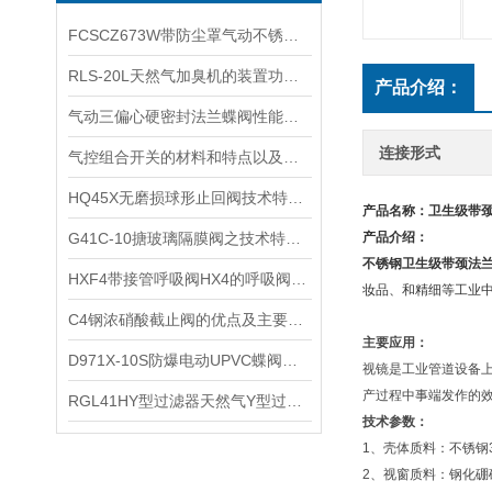
​FCSCZ673W带防尘罩气动不锈钢穿透式插板阀的特点和工作原理
RLS-20L天然气加臭机的装置功能和装置工作环境条件
产品介绍：
气动三偏心硬密封法兰蝶阀性能参数
连接形式
气控组合开关的材料和特点以及技术参数
HQ45X无磨损球形止回阀技术特点及参数尺寸
产品名称：
卫生级带
G41C-10搪玻璃隔膜阀之技术特点及应用
产品介绍：
不锈钢卫生级带颈法
​HXF4带接管呼吸阀HX4的呼吸阀代号说明和操作压力
妆品、和精细等工业
​C4钢浓硝酸截止阀的优点及主要尺寸和重量
主要应用：
D971X-10S防爆电动UPVC蝶阀的特点及其技术参数和性能
视镜是工业管道设备
产过程中事端发作的
​RGL41HY型过滤器天然气Y型过滤器的主要性能参数
技术参数：
1、壳体质料：不锈钢30
2、视窗质料：钢化硼