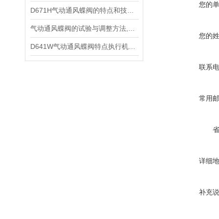
您的
D671H气动通风蝶阀的特点和技术参数
气动通风蝶阀的试验与调整方法,大家快来看看
您的
​D641W气动通风蝶阀特点执行机构优点
联系
常用
详细
补充