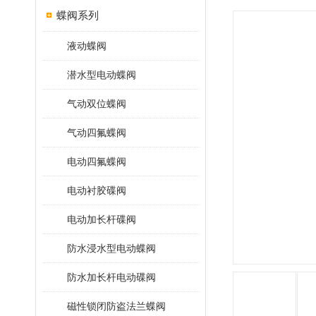
蝶阀系列
液动蝶阀
潜水型电动蝶阀
气动双位蝶阀
气动四氟蝶阀
电动四氟蝶阀
电动衬胶碟阀
电动加长杆碟阀
防水浸水型电动蝶阀
防水加长杆电动碟阀
磁性锁闭防盗法兰蝶阀