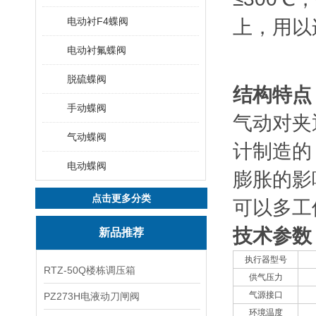
电动衬F4蝶阀
上，用以
电动衬氟蝶阀
脱硫蝶阀
结构特点
手动蝶阀
气动对夹
气动蝶阀
计制造的
电动蝶阀
膨胀的影
点击更多分类
可以多工
技术参数
新品推荐
执行器型号
RTZ-50Q楼栋调压箱
供气压力
气源接口
PZ273H电液动刀闸阀
环境温度