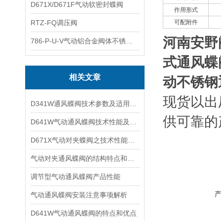
D671X/D671F气动软密封蝶阀
作用形式
RTZ-FQ调压阀
可配附件
河南安野
786-P-U-V气动铝合金阀体不锈钢板蝶阀
式通风蝶
相关文章
动不锈钢
现货以出
D341W通风蝶阀技术参数及适用范围
供可靠的
D641W气动通风蝶阀技术性能及安装尺寸
D671X气动对夹蝶阀之技术性能及产品特点
气动对夹通风蝶阀的结构特点和技术参数
调节型气动通风蝶阀产品性能
气动通风蝶阀安装注意事项解析
​D641W气动通风蝶阀的特点和优点