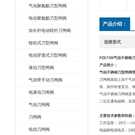
气动聚氨酯刀型闸阀
电动聚氨酯刀型闸阀
产品介绍：
加长杆电动暗杆刀闸阀
连接形式
链轮式刀型闸阀
电动穿透式刀型闸阀
PZ673W气动不锈钢
产品简介：
液动刀型闸阀
气动不锈钢刀型闸阀
气动带手动刀闸阀
刀闸阀基础上加个气
靠、操作轻便灵活、体积
电液动刀闸阀
气动不锈钢刀闸阀是
二位五通电磁阀，实
气动刀闸阀
主要技术参数和性能
刀闸阀
工作温度：-20℃～+1
电动刀闸阀
电磁阀电源电压：24DC