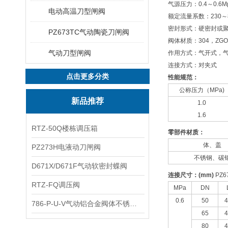
气源压力：0.4～0.6M
电动高温刀型闸阀
额定流量系数：230～8
密封形式：硬密封或
PZ673TC气动陶瓷刀闸阀
阀体材质：304，ZGOC
气动刀型闸阀
作用方式：气开式，
连接方式：对夹式
点击更多分类
性能规范：
公称压力（MPa)
新品推荐
1.0
1.6
RTZ-50Q楼栋调压箱
零部件材质：
体、盖
PZ273H电液动刀闸阀
不锈钢、碳
D671X/D671F气动软密封蝶阀
连接尺寸：
(mm)
PZ6
RTZ-FQ调压阀
MPa
DN
0.6
50
4
786-P-U-V气动铝合金阀体不锈钢板蝶阀
65
4
80
4