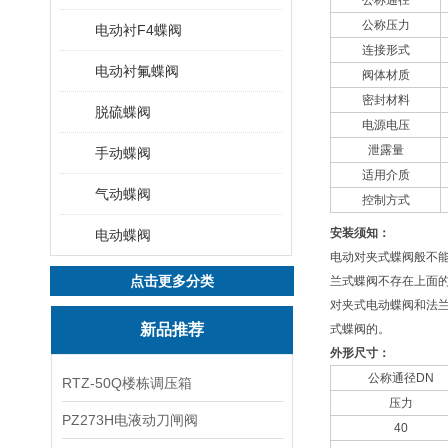
公称通径
公称压力
电动衬F4蝶阀
连接形式
电动衬氟蝶阀
阀体材质
密封材料
脱硫蝶阀
电源电压
泄露量
手动蝶阀
适用介质
气动蝶阀
控制方式
安装须知：
电动蝶阀
电动对夹式蝶阀般不
点击更多分类
兰式蝶阀不存在上面
对夹式电动蝶阀和法
新品推荐
式蝶阀的。
外形尺寸：
公称通径DN
RTZ-50Q楼栋调压箱
压力
PZ273H电液动刀闸阀
40