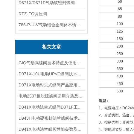
50
D671X/D671F气动软密封蝶阀
65
RTZ-FQ调压阀
80
100
786-P-U-V气动铝合金阀体不锈钢板蝶阀
125
150
相关文章
200
250
300
GIQ气动高蝶阀技术特点及使用系统
350
D971X-10U电动UPVC蝶阀技术特点及适用温度
400
450
D971X电动对夹式蝶阀产品应用及技术参数
500
电动2507板脱硫蝶阀适用介质及特点参数
选型：
D941X电动法兰式蝶阀D971F工作原理及性能特点
1、电源电压：DC24V、
2、介质类型、温度、
D943H电动硬密封法兰蝶阀技术性能及适用介质
3、控制类型：开关
D941X电动法兰蝶阀性能参数及工作原理
4、智能调节型：输入信号4