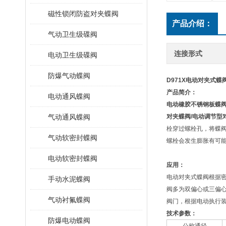
磁性锁闭防盗对夹蝶阀
产品介绍：
气动卫生级碟阀
连接形式
电动卫生级碟阀
防爆气动蝶阀
D971X电动对夹式蝶
产品简介：
电动通风蝶阀
电动橡胶不锈钢板蝶
气动通风蝶阀
对夹蝶阀/电动调节型
栓穿过螺栓孔，将蝶
气动软密封蝶阀
螺栓会发生膨胀有可
电动软密封蝶阀
应用：
电动对夹式蝶阀根据
手动水泥蝶阀
阀多为双偏心或三偏心
气动衬氟蝶阀
阀门，根据电动执行
技术参数：
防爆电动蝶阀