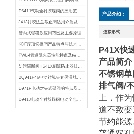
​D641J气动全衬胶蝶阀的应用范围和性能特点以及技术参数
产品介绍：
J41J衬胶法兰截止阀适用介质及重量尺寸
连接形式
管内式强磁仪应用范围及主要原理
KDF库顶切换阀产品特点与技术参数
P41X快
FWL-I管道阻火器性能特点及结构参数
产品简介
防污隔断阀HS41X倒流防止器技术原理及安装尺寸
不锈钢单
​BQ941F46电动衬氟夹套保温球阀的技术参数和连接尺寸
排气阀/
​D971F电动对夹式碟阀的特点及其技术参数和性能
上，作为
​D941J电动全衬胶蝶阀电动全包胶蝶阀的优点和标准规范
道不致变
节约能源
普通双孔