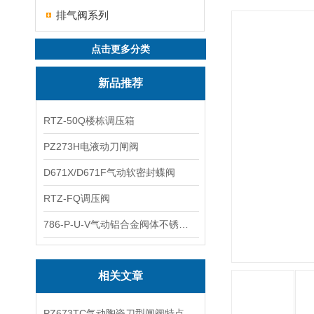
排气阀系列
点击更多分类
新品推荐
RTZ-50Q楼栋调压箱
PZ273H电液动刀闸阀
D671X/D671F气动软密封蝶阀
RTZ-FQ调压阀
786-P-U-V气动铝合金阀体不锈钢板蝶阀
相关文章
PZ673TC气动陶瓷刀型闸阀特点和应用范围