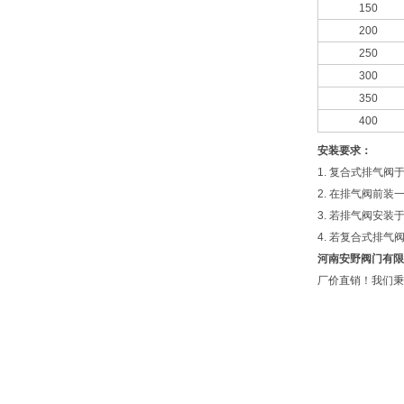
150
200
250
300
350
400
安装要求：
1. 复合式排气
2. 在排气阀前
3. 若排气阀安
4. 若复合式排
河南安野阀门有限
厂价直销！我们秉