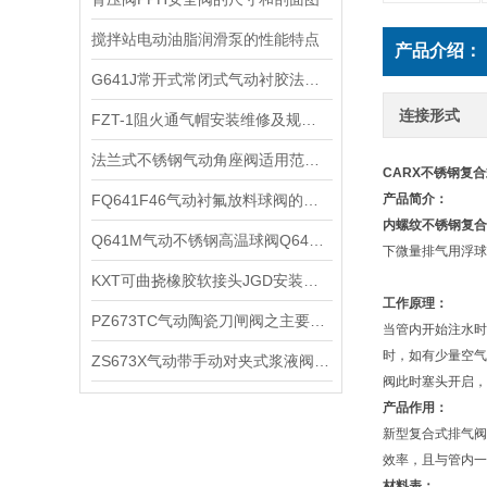
​搅拌站电动油脂润滑泵的性能特点
产品介绍：
G641J常开式常闭式气动衬胶法兰隔膜阀适用介质及产品特点
连接形式
FZT-1阻火通气帽安装维修及规格尺寸
法兰式不锈钢气动角座阀适用范围及技术特点
CARX不锈钢复
​FQ641F46气动衬氟放料球阀的用途和工作原理
产品简介：
内螺纹不锈钢复合
​Q641M气动不锈钢高温球阀Q641PPL的优特点
下微量排气用浮
KXT可曲挠橡胶软接头JGD安装使用及技术条件
工作原理：
PZ673TC气动陶瓷刀闸阀之主要特点与应用
当管内开始注水时
时，如有少量空气
ZS673X气动带手动对夹式浆液阀产品性能及技术特点
阀此时塞头开启，
产品作用：
新型复合式排气阀
效率，且与管内一
材料表：