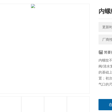
内螺
更新时间
厂商
简要
内螺纹不
阀/清水
的基础
置；初
气口的尺