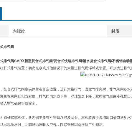
内螺纹
材质
合式排气阀
式排气阀
CARX新型复合式排气阀/复合式快速排气阀/清水复合式排气阀/不锈钢自动
球杠杆式排气装置；初次充水或其他情况下的大量进排气用浮球式装置。可加大进排气
，复合式排气阀塞头停留在开启位置，进行大量排气，当空气排完时，排气阀内积水
聚集在阀内到相当程度，排气阀内水位下降，浮球随之下降，此时空气则由小孔排出
吸入空气确保管线安全。
为圆桶状式阀体，共内部主要有不锈钢浮球及塞头。本阀装设于泵埔出口处或送配水
旦出现负压时，此阀能迅速吸入空气，以保管线因负压所产生损坏。