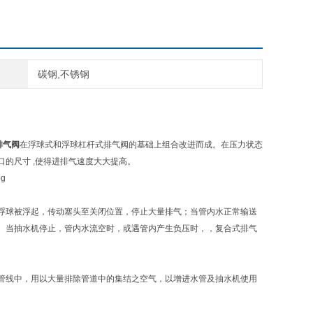
碳钢,不锈钢
排气阀
在浮球式和浮球杠杆式排气阀的基础上组合改进而成。在压力状态
口的尺寸
,使得进排气速度大大提高。
浮球被浮起，传动塞头至关闭位置，停止大量排气；当管内水正常输送
。当抽水机停止，管内水流空时，或遇管内产生负压时，，复合式排气
管线中，用以大量排除管道中的集结之空气，以增进水管及抽水机使用