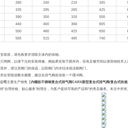
280
240
210
345
335
295
265
425
390
350
320
500
440
400
368
605
500
460
425
650
565
515
485
740
阀于安装前，请先检查并清除主体内的杂物。
装一只闸阀，以便下次的安装维修。阀如果安装于荫井内，应有足够空间以便容纳技术
装于室外，请注意阀门的保温，以防阀门内水结冰或冻裂阀门。
气阀所在管线送断水频繁，建议在排气阀前加装一个缓冲阀。
公司
主要生产销售【
内螺纹不锈钢复合式排气阀
CARX新型复合式排气阀/复合式快
持“合理价格、贴心服务"的理念，为客户提供可靠的产品和*的售后服务。本文中所