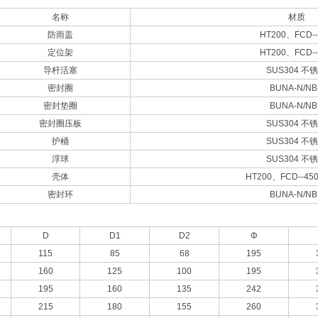
名称
材质
防雨盖
HT200、
FCD-
定位架
HT200、
FCD-
导杆活塞
SUS304 不
密封圈
BUNA-N/NB
密封垫圈
BUNA-N/NB
密封圈压板
SUS304 不
护桶
SUS304 不
浮球
SUS304 不
壳体
HT200、
FCD--4
密封环
BUNA-N/NB
D
D1
D2
Φ
115
85
68
195
160
125
100
195
195
160
135
242
215
180
155
260