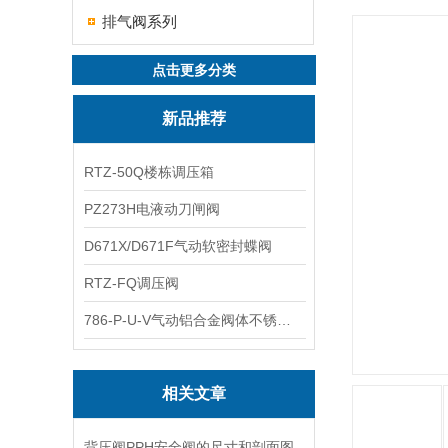
排气阀系列
点击更多分类
新品推荐
RTZ-50Q楼栋调压箱
PZ273H电液动刀闸阀
D671X/D671F气动软密封蝶阀
RTZ-FQ调压阀
786-P-U-V气动铝合金阀体不锈钢板蝶阀
相关文章
​背压阀PPH安全阀的尺寸和剖面图