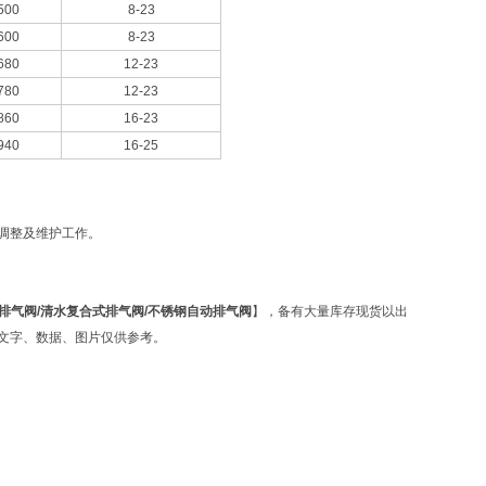
500
8-23
600
8-23
680
12-23
780
12-23
860
16-23
940
16-25
人调整及维护工作。
速排气阀/清水复合式排气阀/不锈钢自动排气阀
】，备有大量库存现货以出
有文字、数据、图片仅供参考。