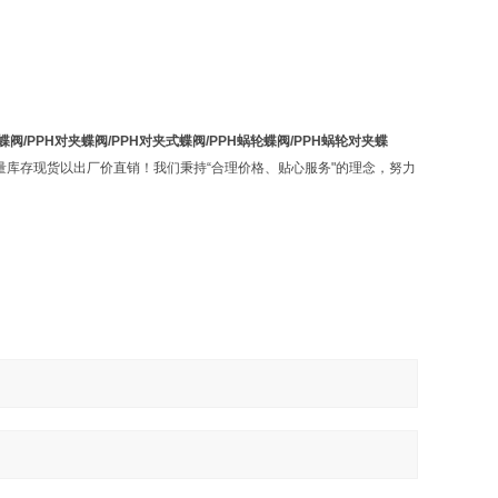
轮蝶阀/PPH对夹蝶阀/PPH对夹式蝶阀/PPH蜗轮蝶阀/PPH蜗轮对夹蝶
量库存现货以出厂价直销！我们秉持“合理价格、贴心服务"的理念，努力