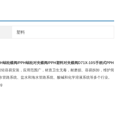
塑料
PH蜗轮蝶阀/PPH蜗轮对夹蝶阀/PPH塑料对夹蝶阀D71X-10S手柄式PPH
量轻容易安装，应用范围广，材质卫生无毒，耐磨损、容易拆卸，维护简
水管路系统、盐水和海水管路系统、酸碱和化学溶液系统等多个行业。