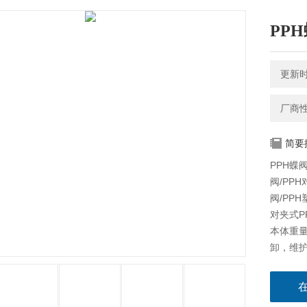
PP
更新时间
厂商
简要
PPH蝶
阀/PP
阀/PPH
对夹式
本体重
卸，维