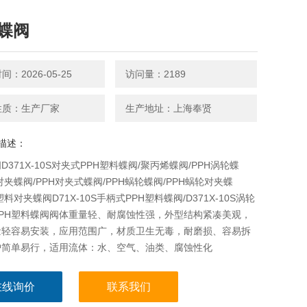
H蝶阀
：2026-05-25
访问量：2189
性质：生产厂家
生产地址：上海奉贤
描述：
阀D371X-10S对夹式PPH塑料蝶阀/聚丙烯蝶阀/PPH涡轮蝶
H对夹蝶阀/PPH对夹式蝶阀/PPH蜗轮蝶阀/PPH蜗轮对夹蝶
塑料对夹蝶阀D71X-10S手柄式PPH塑料蝶阀/D371X-10S涡轮
PPH塑料蝶阀阀体重量轻、耐腐蚀性强，外型结构紧凑美观，
量轻容易安装，应用范围广，材质卫生无毒，耐磨损、容易拆
护简单易行，适用流体：水、空气、油类、腐蚀性化
在线询价
联系我们