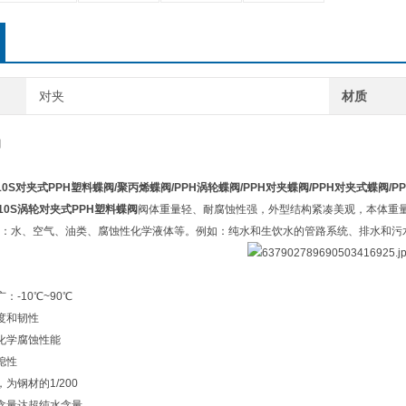
对夹
材质
阀
-10S对夹式PPH塑料蝶阀/
聚丙烯蝶阀
/PPH涡轮蝶阀/PPH对夹蝶阀/PPH对夹式蝶阀/P
-10S涡轮对夹式PPH塑料蝶阀
阀体重量轻、耐腐蚀性强，外型结构紧凑美观，本体重
：水、空气、油类、腐蚀性化学液体等。例如：纯水和生饮水的管路系统、排水和污
：-10℃~90℃
度和韧性
化学腐蚀性能
熄性
为钢材的1/200
含量达超纯水含量