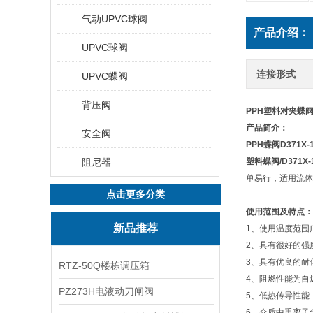
气动UPVC球阀
产品介绍：
UPVC球阀
连接形式
UPVC蝶阀
背压阀
PPH塑料对夹蝶
产品简介：
安全阀
PPH蝶阀
D371X
阻尼器
塑料蝶阀/D371X
单易行，适用流体
点击更多分类
使用范围及特点：
新品推荐
1、使用温度范围广
2、具有很好的强
3、具有优良的耐
RTZ-50Q楼栋调压箱
4、阻燃性能为自
PZ273H电液动刀闸阀
5、低热传导性能，
6、介质中重离子