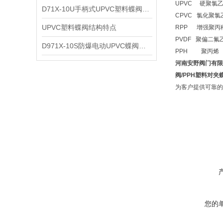
UPVC 硬聚氯乙
D71X-10U手柄式UPVC塑料蝶阀剖析图
CPVC 氯化聚氯
UPVC塑料蝶阀结构特点
RPP 增强聚丙稀
PVDF 聚偏二氟
D971X-10S防爆电动UPVC蝶阀技术性能及参数特点
PPH 聚丙烯 温
河南安野阀门有限
阀/PPH塑料对夹蝶
为客户提供可靠的
您的