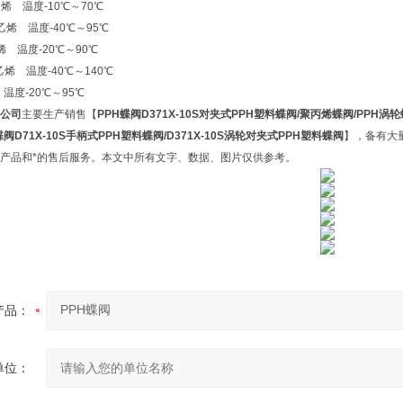
烯 温度-10℃～70℃
乙烯 温度-40℃～95℃
 温度-20℃～90℃
乙烯 温度-40℃～140℃
度-20℃～95℃
公司
主要生产销售【
PPH蝶阀
D371X-10S对夹式PPH塑料蝶阀/聚丙烯蝶阀/PPH涡
阀D71X-10S手柄式PPH塑料蝶阀/D371X-10S涡轮对夹式PPH塑料蝶阀
】，备有大
产品和*的售后服务。本文中所有文字、数据、图片仅供参考。
产品：
单位：