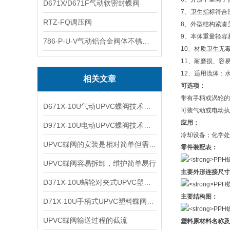
D671X/D671F气动软密封蝶阀
7、卫生指标符合
RTZ-FQ调压阀
8、外型结构紧凑
9、本体重量轻容
786-P-U-V气动铝合金阀体不锈钢板蝶阀
10、材质卫生无
11、耐磨损、容
12、适用流体：
相关文章
可选项：
带有手柄或涡轮的
D671X-10U气动UPVC蝶阀技术特性及适用介质
可装气动或电动执
应用：
D971X-10U电动UPVC蝶阀技术特点及适用温度
冷却设备；化学处
UPVC蝶阀的安装是相对简单但需要细致操作的过程
零件装配表：
UPVC蝶阀容易拆卸，维护简单易行
主要外形连接尺寸
​D371X-10U蜗轮对夹式UPVC塑料蝶阀的结构特点和零件材质
主要结构图：
​D71X-10U手柄式UPVC塑料蝶阀结构特点和零件装配表
UPVC蝶阀输送过程的截流
塑料原材料名称及