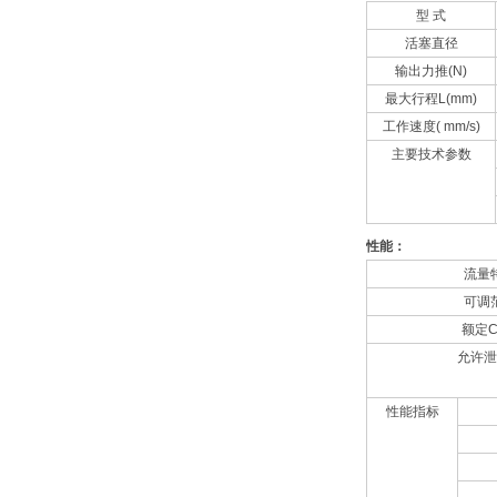
型 式
活塞直径
输出力推(N)
最大行程L(mm)
工作速度( mm/s)
主要技术参数
性能：
流量
可调
额定C
允许泄
性能指标