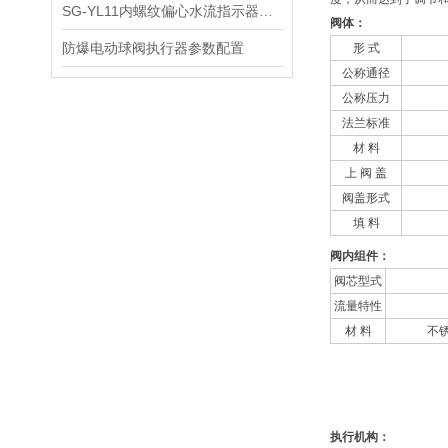
​SG-YL11内螺纹偏心水流指示器的技术参数和主要用途
阀体：
防爆电动球阀执行器参数配置
形 式
公称通径
公称压力
法兰标准
材 料
上 阀 盖
阀盖形式
填 料
阀内组件：
阀芯型式
流量特性
材 料
不锈
执行机构：