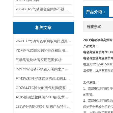
786-P-U-V气动铝合金阀体不锈钢板蝶阀
产品介绍：
连接形式
相关文章
ZDLP电动单座高温
Z643TC气动陶瓷单闸板闸阀适用范围及产品特点
产品简介：
YDF充气式圆顶阀的特点和应用规范
电动高温调节阀
ZDL
电动导热油高温调节阀/
气动陶瓷旋转阀应用范围解析
电源为220V.AC 
PZ973W电动不锈钢刀闸阀之产品特性及应用
度控制，达到调节介质
FT43W杠杆浮球式蒸汽疏水阀工作性能及保养维护
工作原理：
​GDZ644TC除灰耐磨气动陶瓷双闸板闸阀的主要零部件材料和应用规范
1、高温电动调节阀
的调节。
​A105锻钢法兰闸阀Z41H的技术参数和主要特点
2、高温电动调节阀是
J23W不锈钢焊接针型阀产品特性及尺寸结构
阀处于全开或全闭的
度，从而达到了调节