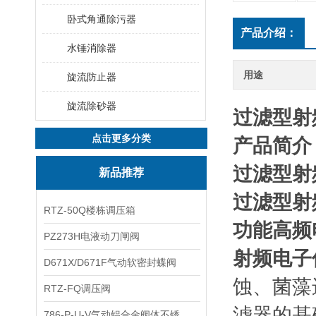
卧式角通除污器
产品介绍：
水锤消除器
用途
旋流防止器
旋流除砂器
过滤型射
点击更多分类
产品简介
过滤型射
新品推荐
过滤型射
RTZ-50Q楼栋调压箱
功能高频
PZ273H电液动刀闸阀
射频电子
D671X/D671F气动软密封蝶阀
蚀、菌藻
RTZ-FQ调压阀
滤器的基
786-P-U-V气动铝合金阀体不锈钢板蝶阀