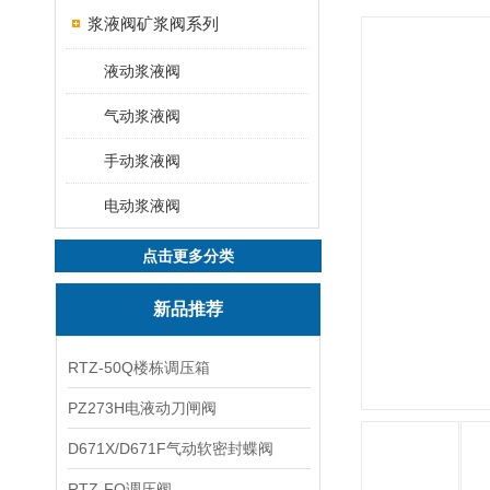
浆液阀矿浆阀系列
液动浆液阀
气动浆液阀
手动浆液阀
电动浆液阀
点击更多分类
新品推荐
RTZ-50Q楼栋调压箱
PZ273H电液动刀闸阀
D671X/D671F气动软密封蝶阀
RTZ-FQ调压阀