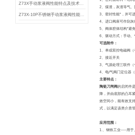
Z73X手动浆液阀性能特点及技术参数
2、煤渣，灰渣等气
Z73X-10P不锈钢手动浆液阀性能特点及技术参数
3、密封性能*，并可
4、进口阀座可作刮
5、阀体腔体结构*避
6、驱动方式：手动、
可选附件：
1、单或双控电磁阀（
2、接近开关
3、气源处理三联件（
4、电/气阀门定位器
主要特点：
陶瓷刀闸阀
的启闭件
降，并由底部的凸耳
效空间小，能有效支
式，以满足该类介质管
应用范围：
1.、钢铁工业-----用