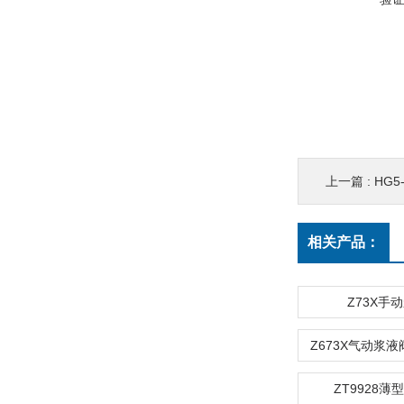
上一篇 :
HG
相关产品：
Z73X手
Z673X气动浆
ZT9928