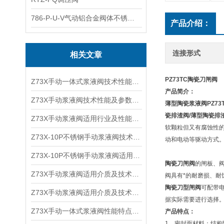
786-P-U-V气动铝合金阀体不锈钢板蝶阀
产品介绍：
连接形式
相关文章
PZ73TC陶瓷刀闸阀
Z73X手动一体式浆液阀技术性能及适用介质
产品简介：
Z73X手动浆液阀技术性能及参数特点
薄型陶瓷浆液阀
PZ73
瓷排渣阀/薄型陶瓷
排
Z73X手动浆液阀适用行业及性能参数
软颗粒但又有腐蚀性
Z73X-10P不锈钢手动浆液阀技术性能及特点参数
动和电动等驱动方式
Z73X-10P不锈钢手动浆液阀适用介质及技术特点
陶瓷刀闸阀
的闸板、
Z73X手动浆液阀适用介质及技术特点
阀具有*的耐磨损、耐
陶瓷刀型闸阀
可配带
Z73X手动浆液阀适用介质及技术性能
据实际需要进行选择
Z73X手动一体式浆液阀性能特点及适用介质
产品特点：
1、密封面材料：结构