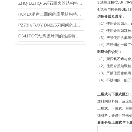
3.法兰连接按JB/T79-9
ZHQ-1/ZHQ-S砾石阻火器结构特点及性能参数
4.试验与检验按GB/T13
​HC41X消声止回阀的应用结构特点和技术参数
适用介质及温度：
（
1）使用介质如水、丙
​PZ73H/F/X/Y DN225刀闸阀的主要特点和适用范围
（
2）使用介质如颗粒、
​Q641TC气动陶瓷球阀的性能特点和技术参数
（
3）严禁使用含氟离子
（
4）不锈钢的一般工作
耐腐蚀性说明：
（
1）聚四氟乙烯与
（
2）使用介质如颗粒、
（
3）严禁使用含氟离子
（
4）不锈钢的一般工作
上展式与下展式区分
放料阀储料罐、反应
上展式、下展式、柱
蚀材料，并进行特殊
看图分析上展式与下