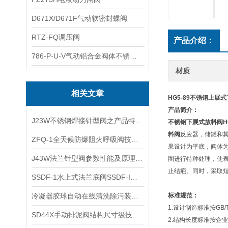
D671X/D671F气动软密封蝶阀
RTZ-FQ调压阀
产品介绍：
786-P-U-V气动铝合金阀体不锈钢板蝶阀
材质
相关文章
HG5-89
不锈钢上展式
产品简介：
J23W不锈钢焊接针型阀之产品特点及性能标准
不锈钢下展式放料阀
H
料阀
反应器，储罐和
ZFQ-1全天候防爆阻火呼吸阀技术安装及参数保养
果设计为平底，阀体
J43W法兰针型阀参数性能及原理特点
圈进行特种处理，使表
止结疤。同时，采取
​SSDF-1水上式法兰底阀SSDF-I的性能参数和结构与原理
​冷凝器胶球自动在线清洗除污装置的安装注意事项
标准规范：
1.设计制造标准按
GB/
SD44X手动排泥阀结构尺寸级技术参数
2.结构长度标准按企