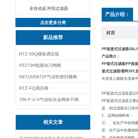
全自动反冲洗过滤器
产品介绍：
点击更多分类
材质
新品推荐
PP提篮式过滤器SBL/
RTZ-50Q楼栋调压箱
产品简介：
PP篮式过滤器
/PP提
PZ273H电液动刀闸阀
篮式过滤器/塑料SPL
D671X/D671F气动软密封蝶阀
在管道上能除去流体
RTZ-FQ调压阀
PP提篮式过滤器是以
786-P-U-V气动铝合金阀体不锈钢板蝶阀
PP提篮式过滤器主要
篮、由过滤器出口排
1、适用的物料有：
相关文章
①、、化生产中的弱
②、生产品中的腐蚀
③、冷中的低温物料