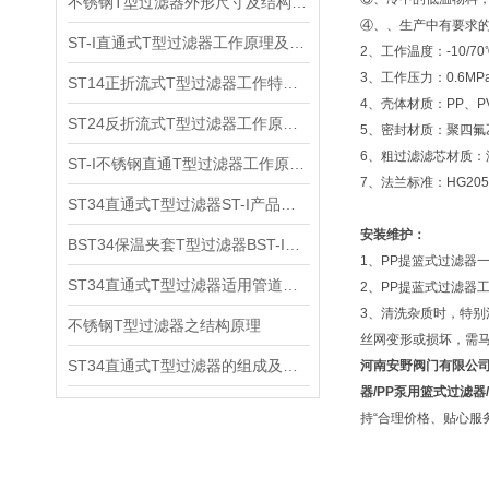
不锈钢T型过滤器外形尺寸及结构原理
④、、生产中有要求
ST-I直通式T型过滤器工作原理及适用范围
2、工作温度：-10/70
3、工作压力：0.6MP
ST14正折流式T型过滤器工作特点及产品原理
4、壳体材质：PP、P
ST24反折流式T型过滤器工作原理及尺寸结构
5、密封材质：聚四氟
6、粗过滤滤芯材质：
ST-I不锈钢直通T型过滤器工作原理及适用介质
7、法兰标准：HG205
ST34直通式T型过滤器ST-I产品特点及工作原理
安装维护：
BST34保温夹套T型过滤器BST-I工作原理及适用范围
1、PP提篮式过滤器
ST34直通式T型过滤器适用管道及外形尺寸
2、PP提蓝式过滤器
3、清洗杂质时，特
不锈钢T型过滤器之结构原理
丝网变形或损坏，需
​ST34直通式T型过滤器的组成及其主要外型尺寸
河南安野阀门有限公
器/PP泵用篮式过滤器
持“合理价格、贴心服