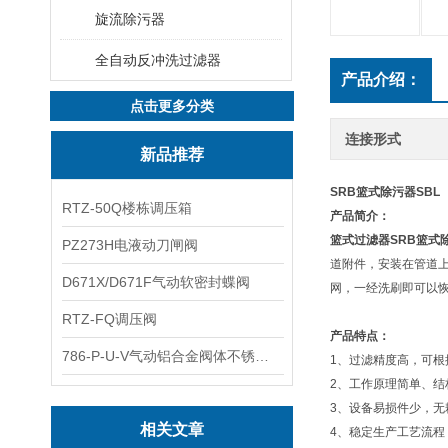
旋流除污器
全自动反冲洗过滤器
产品介绍：
点击更多分类
连接形式
新品推荐
SRB篮式除污器SBL
RTZ-50Q楼栋调压箱
产品简介：
篮式过滤器
SRB
篮式
PZ273H电液动刀闸阀
道附件，安装在管道
D671X/D671F气动软密封蝶阀
网，一经洗刷即可以
RTZ-FQ调压阀
产品特点：
786-P-U-V气动铝合金阀体不锈钢板蝶阀
1、过滤精度高，可根
2、工作原理简单、
3、设备易损件少，
相关文章
4、稳定生产工艺流