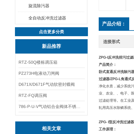
旋流除污器
全自动反冲洗过滤器
产品介绍：
点击更多分类
连接形式
新品推荐
ZPG-I反冲洗排污过滤器
RTZ-50Q楼栋调压箱
产品简介：
卧式直通反冲洗除污
PZ273H电液动刀闸阀
过滤器/ZPG-L角
D671X/D671F气动软密封蝶阀
净化水质，减少系统
业、农业、、电子、
RTZ-FQ调压阀
过滤处理等。在工业
786-P-U-V气动铝合金阀体不锈钢板蝶阀
轧用高压水除鳞系统
ZPG- I型反冲洗过滤器
相关文章
工作原理：