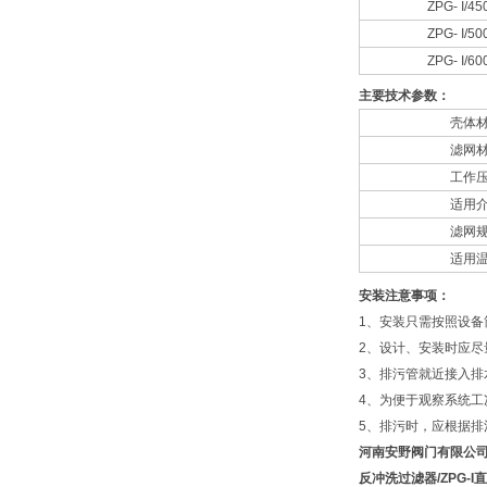
ZPG- I/45
ZPG- I/50
ZPG- I/60
主要技术参数：
壳体
滤网
工作
适用
滤网
适用
安装注意事项：
1、安装只需按照设备
2、设计、安装时应尽
3、排污管就近接入排
4、为便于观察系统工
5、排污时，应根据排
河南安野阀门有限公
反冲洗过滤器/ZPG-