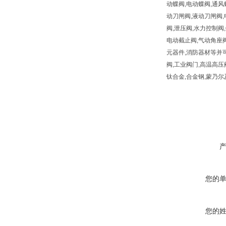
动蝶阀,电动蝶阀,通风
动刀闸阀,液动刀闸阀,
阀,泄压阀,水力控制阀,
电动截止阀,气动角座阀
元器件,消防器材等并可
阀,工业阀门,高温高压阀门,减
钛合金,合金钢,蒙乃
您的
您的