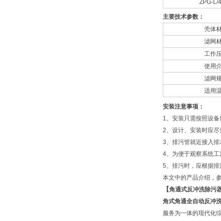
ZPG-L/
主要技术参数：
壳体
滤网
工作
使用
滤网
适用
安装注意事项：
1、安装只需按照设
2、设计、安装时应
3、排污管就近接入排
4、为便于观察系统
5、排污时，应根据排污
本文中的产品介绍，
【
角通式反冲洗除污
角式角通全自动反冲
服务为一体的现代化综