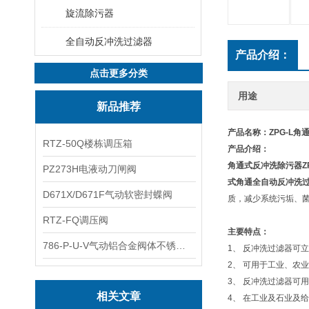
旋流除污器
全自动反冲洗过滤器
产品介绍：
点击更多分类
用途
新品推荐
产品名称：
ZPG-L
RTZ-50Q楼栋调压箱
产品介绍：
角通式反冲洗除污器
Z
PZ273H电液动刀闸阀
式角通全自动反冲洗
D671X/D671F气动软密封蝶阀
质，减少系统污垢、
RTZ-FQ调压阀
主要特点：
786-P-U-V气动铝合金阀体不锈钢板蝶阀
1、 反冲洗过滤器可
2、 可用于工业、农
3、 反冲洗过滤器可
相关文章
4、 在工业及石业