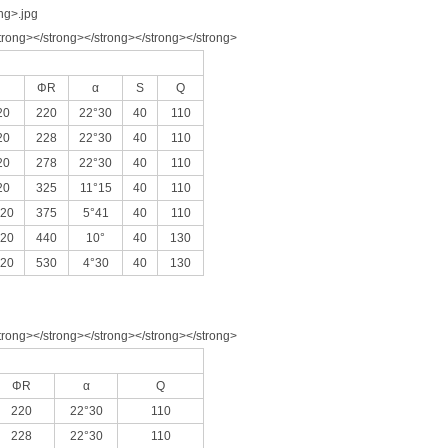
ΦR
α
S
Q
20
220
22°30
40
110
20
228
22°30
40
110
20
278
22°30
40
110
20
325
11°15
40
110
20
375
5°41
40
110
20
440
10°
40
130
20
530
4°30
40
130
ΦR
α
Q
220
22°30
110
228
22°30
110