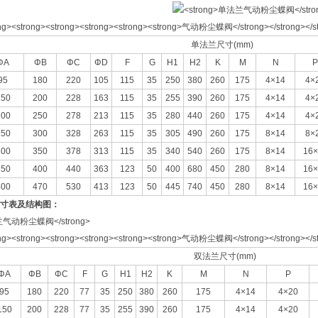
单法兰尺寸(mm)
ΦA
ΦB
ΦC
ΦD
F
G
H1
H2
K
M
N
P
95
180
220
105
115
35
250
380
260
175
4×14
4×
150
200
228
163
115
35
255
390
260
175
4×14
4×
200
250
278
213
115
35
280
440
260
175
4×14
4×
250
300
328
263
115
35
305
490
260
175
8×14
8×
300
350
378
313
115
35
340
540
260
175
8×14
16×
350
400
440
363
123
50
400
680
450
280
8×14
16×
400
470
530
413
123
50
445
740
450
280
8×14
16×
寸表及结构图：
双法兰尺寸(mm)
ΦA
ΦB
ΦC
F
G
H1
H2
K
M
N
P
95
180
220
77
35
250
380
260
175
4×14
4×20
150
200
228
77
35
255
390
260
175
4×14
4×20