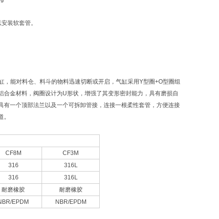
以安装软套管。
缸，能对料仓、料斗的物料迅速切断或开启，气缸采用Y型圈+O型圈组
铝合金材料，阀圈设计为U形状，增强了其变形密封能力，具有磨损自
具有一个顶部法兰以及一个可拆卸管接，连接一根柔性套管，方便连接
道。
CF8M
CF3M
316
316L
316
316L
耐磨橡胶
耐磨橡胶
NBR/EPDM
NBR/EPDM