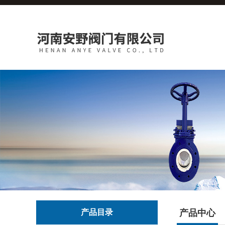
产品目录
产品中心