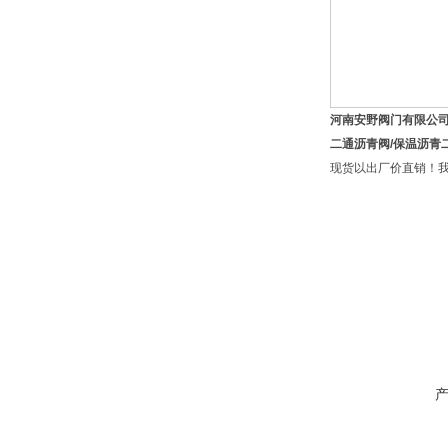
河南安野阀门有限公
二通沥青阀/保温沥青
现货以出厂价直销！我