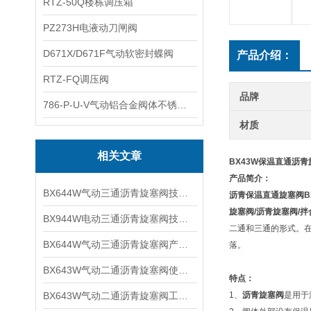
RTZ-50Q楼栋调压箱
PZ273H电液动刀闸阀
D671X/D671F气动软密封蝶阀
产品介绍：
RTZ-FQ调压阀
品牌
786-P-U-V气动铝合金阀体不锈钢板蝶阀
材质
相关文章
BX43W保温直通沥青
产品简介：
BX644W气动三通沥青旋塞阀技术原理及适用温度
沥青保温直通旋塞阀
旋塞阀/沥青旋塞阀/
BX944W电动三通沥青旋塞阀技术参数及工作特点
二通和三通的形式。
BX644W气动三通沥青旋塞阀产品性能及工作原理
落。
BX643W气动二通沥青旋塞阀使用系统及工作原理
特点：
BX643W气动二通沥青旋塞阀工作原理及参数性能
1、
沥青旋塞阀
是用于