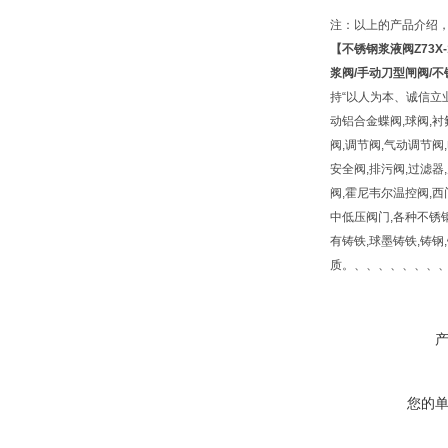
注：以上的产品介绍
【
不锈钢浆液阀
Z73X
浆阀
/
手动刀型闸阀
/
不
持“以人为本、诚信立
动铝合金蝶阀,球阀,衬
阀,调节阀,气动调节阀
安全阀,排污阀,过滤器,
阀,霍尼韦尔温控阀,西
中低压阀门,各种不锈钢
有铸铁,球墨铸铁,铸钢,锻钢,
质。、、、、、、、
您的