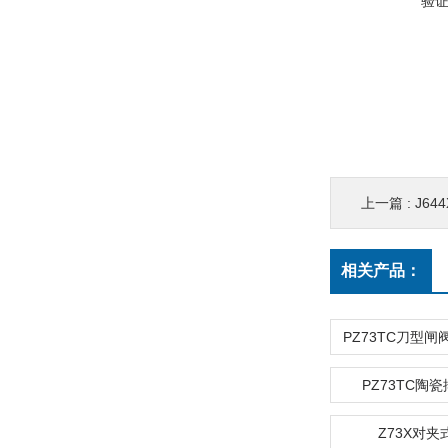
验
上一篇 :
J6
相关产品：
PZ73TC陶
Z73X对