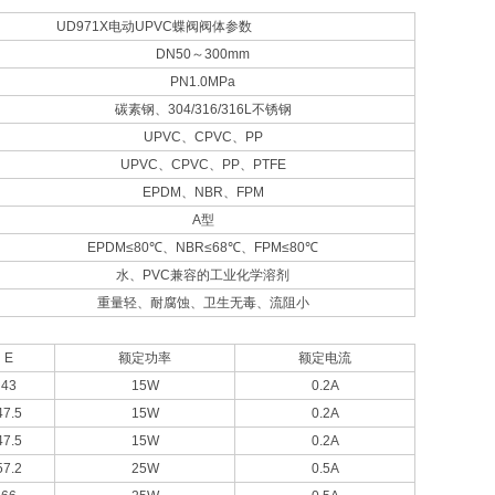
UD971X电动UPVC蝶阀阀体参数
DN50～300mm
PN1.0MPa
碳素钢、304/316/316L不锈钢
UPVC、CPVC、PP
UPVC、CPVC、PP、PTFE
EPDM、NBR、FPM
A型
EPDM≤80℃、NBR≤68℃、FPM≤80℃
水、PVC兼容的工业化学溶剂
重量轻、耐腐蚀、卫生无毒、流阻小
E
额定功率
额定电流
43
15W
0.2A
47.5
15W
0.2A
47.5
15W
0.2A
57.2
25W
0.5A