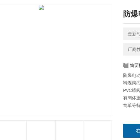
防爆
更新时间
厂商
简要
防爆电动
料蝶阀/
PVC蝶
有阀体
简单等