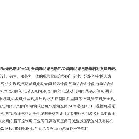
阀/防爆电动UPVC对夹蝶阀/防爆电动PVC蝶阀/防爆电动塑料对夹蝶阀/电
设计、销售、服务为一体的现代化综合型阀门企业。始终坚持“以人为
,快关蝶阀,气动蝶阀,电动蝶阀,通风蝶阀,气动铝合金蝶阀,电动铝合金
闸阀,气动刀闸阀,电动刀闸阀,液动刀闸阀,电液动刀闸阀,陶瓷刀闸阀,调节
铜球阀,疏水阀,柱塞阀,泄压阀,水力控制阀,针型阀,浆液阀,管夹阀,安全阀,
,电动闸阀,气动闸阀,电动截止阀,气动角座阀,SPM温控阀,FPE温控阀,霍尼
仪表阀,视镜,液压气动元器件,消防器材等并可定制非标阀门及各种高中低压
水系统阀门,楼宇控制阀,工业阀门,高温高压阀门,减温减压装置材质有铸铁,
C4,N6,TA2,TA10, 铬钼钒钢,钛合金,合金钢,蒙乃尔及各种特殊材