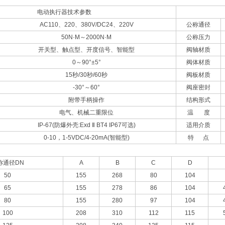
电动执行器技术参数
AC110、220、380V/DC24、220V
公称通径
50N·M～2000N·M
公称压力
开关型、触点型、开度信号、智能型
阀轴材质
0～90°±5°
阀体材质
15秒/30秒/60秒
阀板材质
-30°～60°
阀座密封
附带手柄操作
结构形式
电气、机械二重限位
温 度
IP-67(防爆外壳:Exd Ⅱ BT4 IP67可选)
适用介质
0-10，1-5VDC/4-20mA(智能型)
特 点
称通径DN
A
B
C
D
50
155
268
80
104
65
155
278
86
104
80
155
280
97
104
100
208
310
112
115