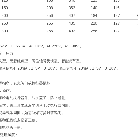
125
208
340
125
115
150
208
353
140
115
200
256
407
184
127
250
256
435
220
127
300
256
492
256
127
V、DC220V、AC110V、AC220V、AC380V 。
度、压力。
关型、无源触点型、阀位信号反馈型、智能调节型。
信号4~20mA，1~5V，0~10V；输出信号 4~20mA，1~5V，0~10V 。
源相序，以免阀门或执行器损坏。
动操作。
须给电动执行器外加防护盖子，防止老化。
螺丝，防止进水或灰尘进入电动执行器内部。
易爆气体周围，如需防爆订货时请说明。
压和配线接点是否正确。
用电动执行器。
适用温度：