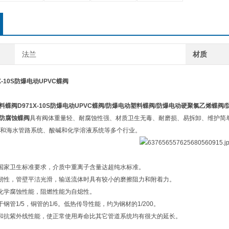
法兰
材质
-10S防爆电动UPVC蝶阀
塑料蝶阀
D971X-10S防爆电动UPVC蝶阀/防爆电动塑料蝶阀/防爆电动硬聚氯乙烯蝶阀
碱防腐蚀蝶阀
具有阀体重量轻、耐腐蚀性强、材质卫生无毒、耐磨损、易拆卸、维护简
和海水管路系统、酸碱和化学溶液系统等多个行业。
国家卫生标准要求，介质中重离子含量达超纯水标准。
韧性，管壁平洁光滑，输送流体时具有较小的磨擦阻力和附着力。
化学腐蚀性能，阻燃性能为自熄性。
钢管1/5，铜管的1/6。低热传导性能，约为钢材的1/200。
和抗紫外线性能，使正常使用寿命比其它管道系统均有很大的延长。