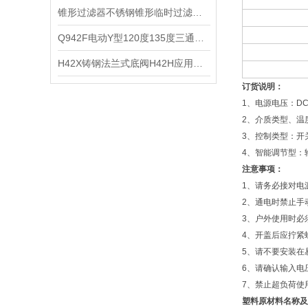
​锥形过滤器不锈钢锥形临时过滤器的特点适用范围和公制主要尺寸
​Q942F电动Y型120度135度三通球阀Q942H的应用和可选功能
H42X铸钢法兰式底阀H42H应用设备及性能尺寸
订货说明：
1、电源电压：DC24
2、介质类型、温
3、控制类型：开
4、智能调节型：输入
注意事项：
1、请务必接对电
2、通电时禁止手
3、户外使用时必
4、开盖后应拧紧
5、请不要安装在
6、请确认输入电
7、禁止超负荷使
塑料原材料名称及