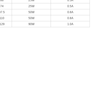
66
25W
0.5A
74
25W
0.5A
87.5
50W
0.8A
110
50W
0.8A
129
90W
1.0A