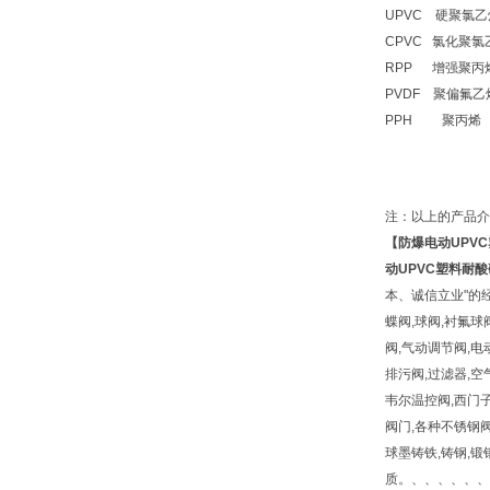
UPVC 硬聚氯乙
CPVC 氯化聚氯
RPP 增强聚丙
PVDF 聚偏氟乙
PPH 聚丙烯 
注：以上的产品介
【
防爆电动UPV
动UPVC塑料耐
本、诚信立业"的
蝶阀,球阀,衬氟球
阀,气动调节阀,电
排污阀,过滤器,空
韦尔温控阀,西门子
阀门,各种不锈钢阀
球墨铸铁,铸钢,锻钢,不
质。、、、、、、