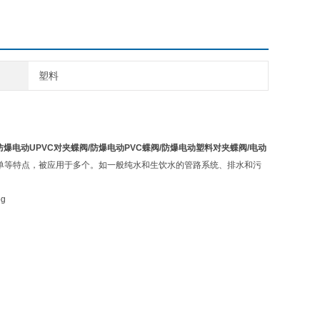
塑料
/防爆电动UPVC对夹蝶阀/防爆电动PVC蝶阀/防爆电动塑料对夹蝶阀/电动
单等特点，被应用于多个。如一般纯水和生饮水的管路系统、排水和污