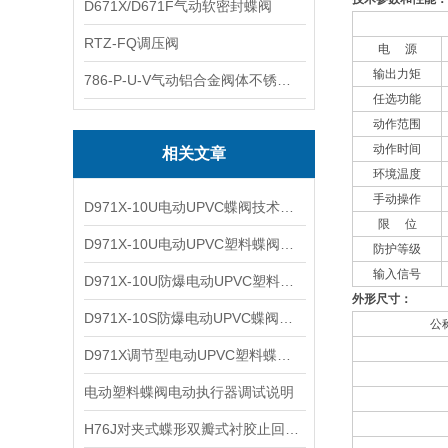
D671X/D671F气动软密封蝶阀
RTZ-FQ调压阀
电 源
输出力矩
786-P-U-V气动铝合金阀体不锈钢板蝶阀
任选功能
动作范围
动作时间
相关文章
环境温度
手动操作
D971X-10U电动UPVC蝶阀技术特点及适用温度
限 位
D971X-10U电动UPVC塑料蝶阀技术性能及特点参数
防护等级
输入信号
D971X-10U防爆电动UPVC塑料蝶阀技术性能及产品特点
外形尺寸：
D971X-10S防爆电动UPVC蝶阀技术性能及参数特点
公
D971X调节型电动UPVC塑料蝶阀技术性能及产品特点
电动塑料蝶阀电动执行器调试说明
H76J对夹式蝶形双瓣式衬胶止回阀之产品特性及应用