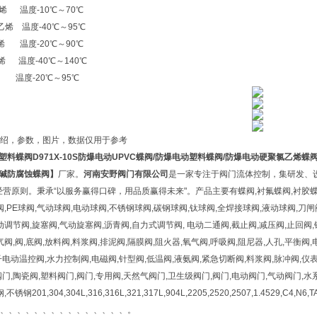
烯 温度-10℃～70℃
乙烯 温度-40℃～95℃
烯 温度-20℃～90℃
烯 温度-40℃～140℃
温度-20℃～95℃
绍，参数，图片，数据仅用于参考
C塑料蝶阀
D971X-10S防爆电动UPVC蝶阀/防爆电动塑料蝶阀/防爆电动硬聚氯乙烯蝶
酸碱防腐蚀蝶阀】
厂家。
河南安野阀门有限公司
是一家专注于阀门流体控制，集研发、
经营原则。秉承“以服务赢得口碑，用品质赢得未来"。产品主要有蝶阀,衬氟蝶阀,衬胶蝶阀
阀,PE球阀,气动球阀,电动球阀,不锈钢球阀,碳钢球阀,钛球阀,全焊接球阀,液动球阀,刀
动调节阀,旋塞阀,气动旋塞阀,沥青阀,自力式调节阀, 电动二通阀,截止阀,减压阀,止回阀,
气阀,阀,底阀,放料阀,料浆阀,排泥阀,隔膜阀,阻火器,氧气阀,呼吸阀,阻尼器,人孔,平衡阀
电动温控阀,水力控制阀,电磁阀,针型阀,低温阀,液氨阀,紧急切断阀,料浆阀,脉冲阀,
门,陶瓷阀,塑料阀门,阀门,专用阀,天然气阀门,卫生级阀门,阀门,电动阀门,气动阀门,
锈钢201,304,304L,316,316L,321,317L,904L,2205,2520,2507,1.4529,
、、、、、、、、、、、、、、、。