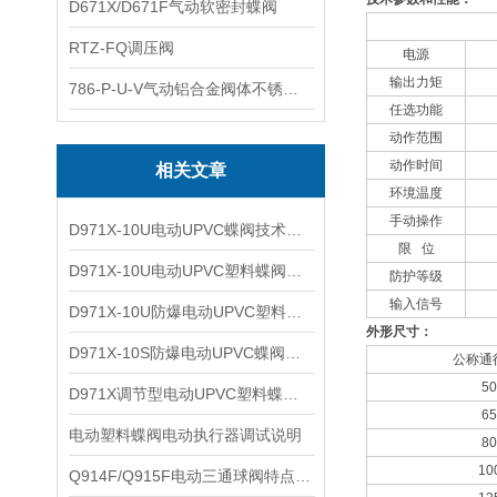
D671X/D671F气动软密封蝶阀
RTZ-FQ调压阀
电源
输出力矩
786-P-U-V气动铝合金阀体不锈钢板蝶阀
任选功能
动作范围
动作时间
相关文章
环境温度
手动操作
D971X-10U电动UPVC蝶阀技术特点及适用温度
限 位
D971X-10U电动UPVC塑料蝶阀技术性能及特点参数
防护等级
输入信号
D971X-10U防爆电动UPVC塑料蝶阀技术性能及产品特点
外形尺寸：
D971X-10S防爆电动UPVC蝶阀技术性能及参数特点
公称通
50
D971X调节型电动UPVC塑料蝶阀技术性能及产品特点
65
电动塑料蝶阀电动执行器调试说明
80
10
​Q914F/Q915F电动三通球阀特点和技术参数及性能