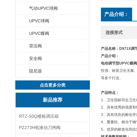
气动UPVC球阀
产品介绍：
UPVC球阀
连接形式
UPVC蝶阀
背压阀
产品名称：D971X调
产品介绍：
安全阀
电动调节型UPVC蝶阀
阻尼器
性强、材质卫生无毒
等多个行业。
点击更多分类
产品特点：
新品推荐
1、卫生指标符合卫
2、具有优秀的强度
3、具有优良的耐化学
RTZ-50Q楼栋调压箱
4、重量轻、相当于钢管
PZ273H电液动刀闸阀
5、优异的耐老化和
技术参数和性能：