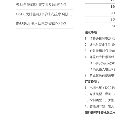
12
气动角座阀应用范围及原理特点
15
20
GSB8大排量杠杆浮球式疏水阀技术特点及适用场合
25
IP68防水潜水型电动蝶阀的特点和采用标准
30
注意事项：
1：请务必接对电源相
2：通电时禁止手动操
3：户外使用时必须
4：开盖后应拧紧螺
5：请不要安装在易
6：请确认输入电压和
7：禁止超负荷使用电
订货说明：
1、电源电压：DC24V、
2、介质类型、温度、
3、控制类型：开关
4、智能调节型：输入信号
塑料原材料名称及适