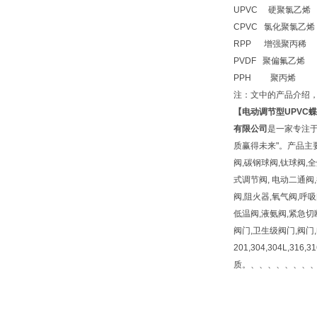
UPVC 硬聚氯乙烯 
CPVC 氯化聚氯乙烯 
RPP 增强聚丙稀 温
PVDF 聚偏氟乙烯 温
PPH 聚丙烯 温度
注：文中的产品介绍
【
电动调节型UPVC
有限公司
是一家专注
质赢得未来"。产品主要
阀,碳钢球阀,钛球阀,
式调节阀, 电动二通阀,
阀,阻火器,氧气阀,呼
低温阀,液氨阀,紧急切
阀门,卫生级阀门,阀门
201,304,304L,316
质。、、、、、、、