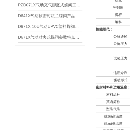
蝶板
PZD671X气动充气膨胀式蝶阀工作原理及性能特点
密封圈
阀杆
D641X气动软密封法兰蝶阀产品性能及技术特点
填料
D671X-10U气动UPVC塑料蝶阀技术性能及适用介质
性能规范：
公称通径
D671X气动对夹式蝶阀参数特点及外形尺寸
公称压力
试验压力
适用介质
驱动形式
密封材料和适用温度
材料品种
英语简称
型号代号
耐zui高温度
耐zui低温度