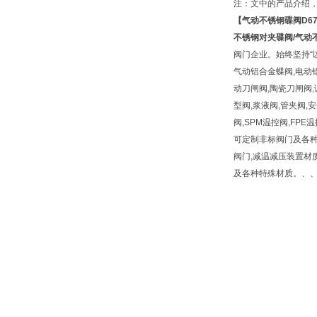
注：文中的产品介绍
【
气动不锈钢碟阀
D6
不锈钢对夹碟阀
/
气动
阀门企业。始终坚持“
气动铝合金蝶阀,电动铝
动刀闸阀,陶瓷刀闸阀,
型阀,浆液阀,管夹阀,安
阀,SPM温控阀,FP
可定制非标阀门及各种高
阀门,减温减压装置材质有铸铁,
及各种特殊材质。、