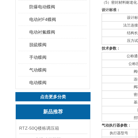
（5）密封材料耐老化
防爆电动蝶阀
设计标准：
设计标
电动衬F4蝶阀
法兰连接
电动衬氟蝶阀
结构长
压力试
脱硫蝶阀
技术参数：
公称通
手动蝶阀
公称压
气动蝶阀
阀
连
电动蝶阀
阀
密
点击更多分类
基
新品推荐
控
气动执行器参数：
RTZ-50Q楼栋调压箱
执行器型号