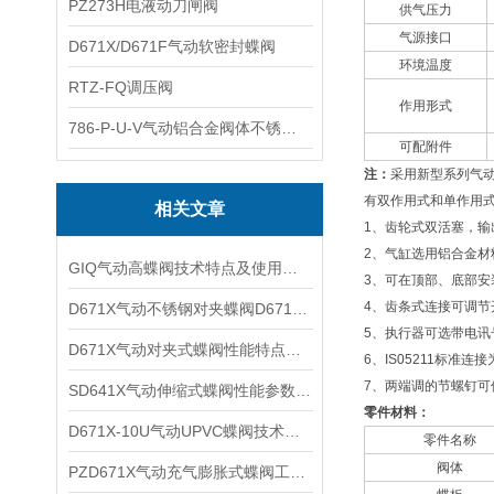
PZ273H电液动刀闸阀
供气压力
气源接口
D671X/D671F气动软密封蝶阀
环境温度
RTZ-FQ调压阀
作用形式
786-P-U-V气动铝合金阀体不锈钢板蝶阀
可配附件
注：
采用新型系列气
有双作用式和单作用
相关文章
1、齿轮式双活塞，输
2、气缸选用铝合金材
GIQ气动高蝶阀技术特点及使用系统
3、可在顶部、底部安
4、齿条式连接可调节
D671X气动不锈钢对夹蝶阀D671F技术性能及产品特点
5、执行器可选带电
D671X气动对夹式蝶阀性能特点及适用场合
6、IS05211标准
7、两端调的节螺钉可
SD641X气动伸缩式蝶阀性能参数及产品特点
零件材料：
D671X-10U气动UPVC蝶阀技术特性及适用介质
零件名称
阀体
PZD671X气动充气膨胀式蝶阀工作原理及产品特点