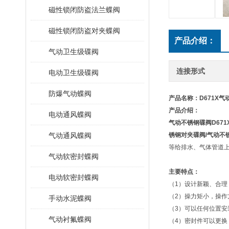
磁性锁闭防盗法兰蝶阀
磁性锁闭防盗对夹蝶阀
产品介绍：
气动卫生级碟阀
连接形式
电动卫生级碟阀
防爆气动蝶阀
产品名称：D671X
气
产品介绍：
电动通风蝶阀
气动不锈钢碟阀
D671
气动通风蝶阀
锈钢对夹碟阀
/
气动不
等给排水、气体管道
气动软密封蝶阀
主要特点：
电动软密封蝶阀
（1）设计新颖、合理
（2）操力矩小，操作
手动水泥蝶阀
（3）可以任何位置安
气动衬氟蝶阀
（4）密封件可以更