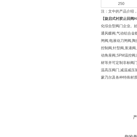
250
注：文中的产品介绍
【
旋启式衬胶止回阀
H
化综合型阀门企业。始
通风蝶阀,气动铝合金蝶
闸阀,电液动刀闸阀,陶
控制阀,针型阀,浆液阀,
动角座阀,SPM温控阀
材等并可定制非标阀门及
温高压阀门,减温减压装置材质有
蒙乃尔及各种特殊材
您的