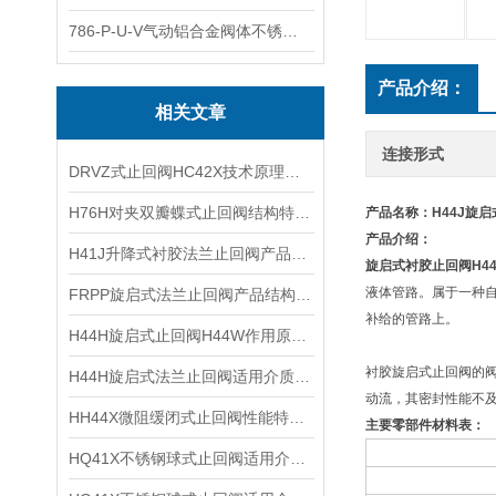
786-P-U-V气动铝合金阀体不锈钢板蝶阀
产品介绍：
相关文章
连接形式
DRVZ式止回阀HC42X技术原理及主要特点
H76H对夹双瓣蝶式止回阀结构特点及应用范围
产品名称：H44J旋
产品介绍：
H41J升降式衬胶法兰止回阀产品特点及结构性能
旋启式衬胶止回阀
H4
液体管路。属于一种
FRPP旋启式法兰止回阀产品结构及使用范围
补给的管路上。
H44H旋启式止回阀H44W作用原理及产品特点
衬胶旋启式止回阀的
H44H旋启式法兰止回阀适用介质及作用原理
动流，其密封性能不
HH44X微阻缓闭式止回阀性能特点及工作压力
主要零部件材料表：
HQ41X不锈钢球式止回阀适用介质及结构参数