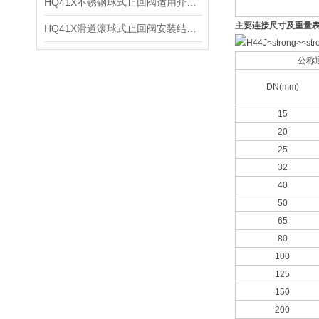
HQ41X不锈钢球式止回阀适用介质及技术参数
主要连接尺寸及重量
HQ41X滑道滚球式止回阀安装结构及技术参数
公称
DN(mm)
15
20
25
32
40
50
65
80
100
125
150
200