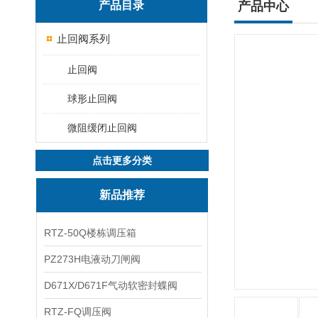
产品目录
产品中心
止回阀系列
止回阀
球形止回阀
微阻缓闭止回阀
点击更多分类
新品推荐
RTZ-50Q楼栋调压箱
PZ273H电液动刀闸阀
D671X/D671F气动软密封蝶阀
RTZ-FQ调压阀