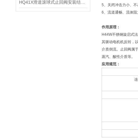
HQ41X滑道滚球式止回阀安装结构及技术参数
5、关闭冲击力小、不
6、流道通畅、流体阻
作用原理：
H44W不锈钢旋启
其驱动电机机反转，
介质倒流。止回阀属于
蒸汽、酸性介质等。
应用规范：
连