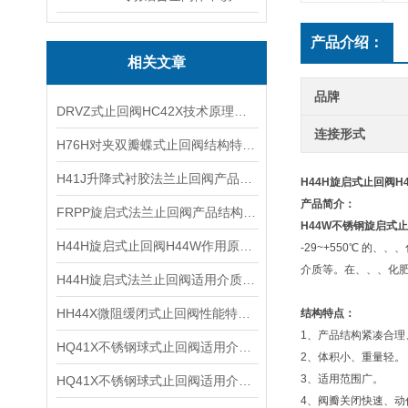
产品介绍：
相关文章
品牌
DRVZ式止回阀HC42X技术原理及主要特点
连接形式
H76H对夹双瓣蝶式止回阀结构特点及应用范围
H41J升降式衬胶法兰止回阀产品特点及结构性能
H44H
旋启式止回阀
H
产品简介：
FRPP旋启式法兰止回阀产品结构及使用范围
H44W
不锈钢旋启式止
H44H旋启式止回阀H44W作用原理及产品特点
-29~+550℃ 
介质等。在、、、化
H44H旋启式法兰止回阀适用介质及作用原理
HH44X微阻缓闭式止回阀性能特点及工作压力
结构特点：
1、产品结构紧凑合理
HQ41X不锈钢球式止回阀适用介质及结构参数
2、体积小、重量轻。
3、适用范围广。
HQ41X不锈钢球式止回阀适用介质及技术参数
4、阀瓣关闭快速、动