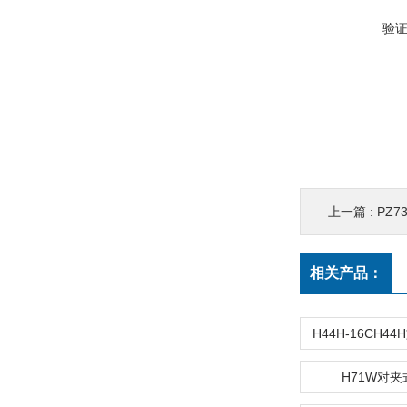
验
上一篇 :
PZ
相关产品：
H44H-16CH4
H71W对