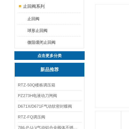
止回阀系列
止回阀
球形止回阀
微阻缓闭止回阀
点击更多分类
新品推荐
RTZ-50Q楼栋调压箱
PZ273H电液动刀闸阀
D671X/D671F气动软密封蝶阀
RTZ-FQ调压阀
786-P-U-V气动铝合金阀体不锈钢板蝶阀