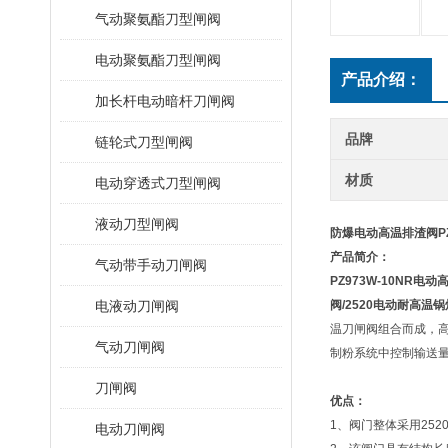
气动聚氨酯刀型闸阀
电动聚氨酯刀型闸阀
产品介绍：
加长杆电动暗杆刀闸阀
品牌
链轮式刀型闸阀
材质
电动穿透式刀型闸阀
液动刀型闸阀
防爆电动高温排渣阀
P
产品简介：
气动带手动刀闸阀
PZ973W-10NR电
电液动刀闸阀
阀/2520电动耐高温
温刀闸阀组合而成，
气动刀闸阀
制粉系统中控制输送
刀闸阀
优点：
1、阀门整体采用252
电动刀闸阀