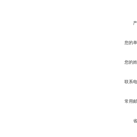
您的
您的
联系
常用