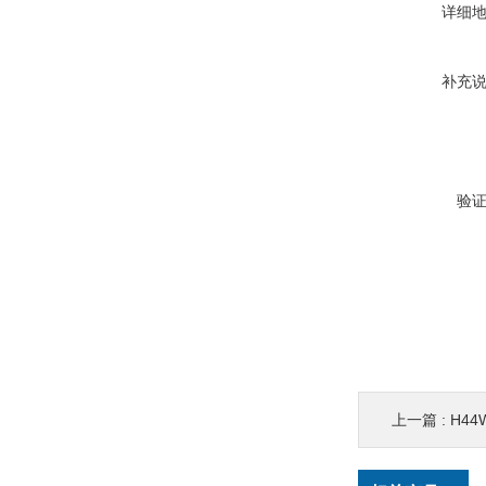
详细
补充
验
上一篇 :
H4