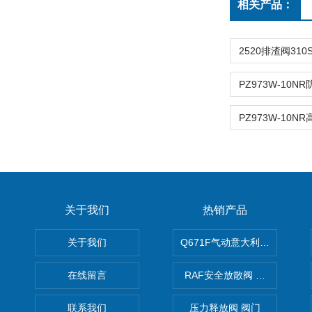
相关产品：
关于我们
热销产品
关于我们
Q671F气动意大利式薄型球阀
在线留言
RAF安全放散阀 阀生产
联系我们
压力释放阀 阀门