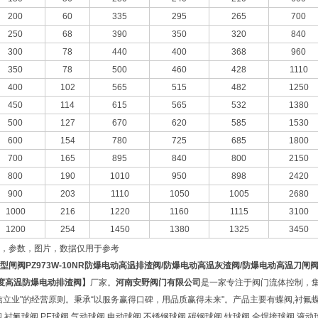
200
60
335
295
265
700
250
68
390
350
320
840
300
78
440
400
368
960
350
78
500
460
428
1110
400
102
565
515
482
1250
450
114
615
565
532
1380
500
127
670
620
585
1530
600
154
780
725
685
1800
700
165
895
840
800
2150
800
190
1010
950
898
2420
900
203
1110
1050
1005
2680
1000
216
1220
1160
1115
3100
1200
254
1450
1380
1325
3450
，参数，图片，数据仅用于参考
型闸阀
PZ973W-10NR
防爆电动高温排渣阀
/
防爆电动高温灰渣阀
/
防爆电动高温刀闸
度高温防爆电动排渣阀】
厂家。
河南安野阀门有限公司
是一家专注于阀门流体控制，
信立业"的经营原则。秉承“以服务赢得口碑，用品质赢得未来"。产品主要有蝶阀,衬氟蝶阀
,衬氟球阀,PE球阀,气动球阀,电动球阀,不锈钢球阀,碳钢球阀,钛球阀,全焊接球阀,液