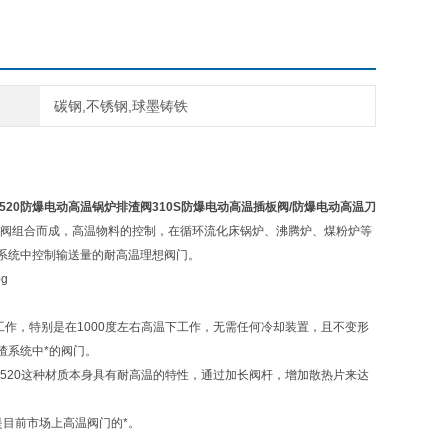
碳钢,不锈钢,球墨铸铁
2520
防爆电动高温锅炉排渣阀
310S
防爆电动高温插板阀
/
防爆电动高温刀
刀闸阀组合而成，高温物料的控制，在循环流化床锅炉、沸腾炉、煤粉炉等
系统中控制输送量的耐高温理想阀门。
劣环境下工作，特别是在1000度左右高温下工作，无需任何冷却装置，且不变形
渣系统中*的阀门。
温材料，2520这种材质本身具有耐高温的特性，通过加长阀杆，增加散热片来达
目前市场上高温阀门的*。