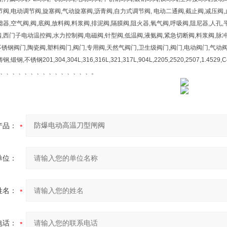
节阀,电动调节阀,旋塞阀,气动旋塞阀,沥青阀,自力式调节阀, 电动二通阀,截止阀,减压阀,
滤器,空气阀,阀,底阀,放料阀,料浆阀,排泥阀,隔膜阀,阻火器,氧气阀,呼吸阀,阻尼器,人孔
,西门子电动温控阀,水力控制阀,电磁阀,针型阀,低温阀,液氨阀,紧急切断阀,料浆阀,
锈钢阀门,陶瓷阀,塑料阀门,阀门,专用阀,天然气阀门,卫生级阀门,阀门,电动阀门,气动
锻钢,不锈钢201,304,304L,316,316L,321,317L,904L,2205,2520,2507,1.
、、、、、、、、、、、、、、、。
产品：
单位：
姓名：
电话：