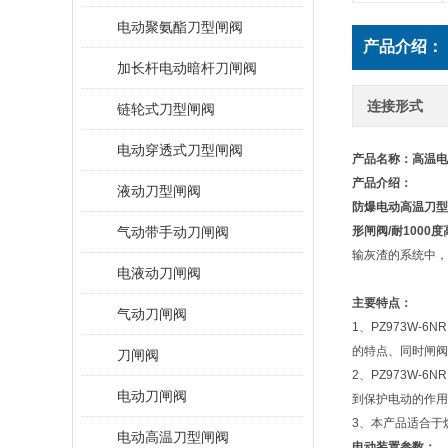
电动聚氨酯刀型闸阀
产品介绍：
加长杆电动暗杆刀闸阀
连接形式
链轮式刀型闸阀
电动穿透式刀型闸阀
产品名称：高温电动
产品介绍：
液动刀型闸阀
防爆电动高温刀型
气动带手动刀闸阀
形闸阀
/
耐
1000
度
输灰渣的系统中，
电液动刀闸阀
主要特点：
气动刀闸阀
1、PZ973W-
的特点、同时闸阀
刀闸阀
2、PZ973W-
电动刀闸阀
到保护电动的作用
3、本产品适合于
电动高温刀型闸阀
电动装置参数：