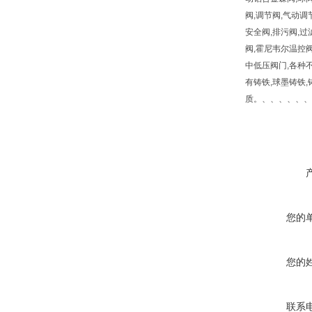
阀,调节阀,气动调
安全阀,排污阀,过
阀,霍尼韦尔温控阀
中低压阀门,各种不
有铸铁,球墨铸铁,铸钢,
质。、、、、、、
您的
您的
联系