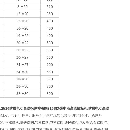
8-M20
360
12-M20
360
12-M20
400
16-M20
400
16-M22
400
20-M22
530
20-M22
530
20-M27
600
24-M27
600
24-M30
680
28-M30
680
28-M30
700
32-M36
800
阀
/2520
防爆电动高温锅炉排渣阀
310S
防爆电动高温插板阀
/
防爆电动高温
集研发、设计、销售、服务为一体的现代化综合型阀门企业。始终坚
,衬胶蝶阀,快关蝶阀,气动蝶阀,电动蝶阀,通风蝶阀,气动铝合金蝶阀,电
动球阀,刀闸阀,气动刀闸阀,电动刀闸阀,液动刀闸阀,电液动刀闸阀,陶瓷刀闸