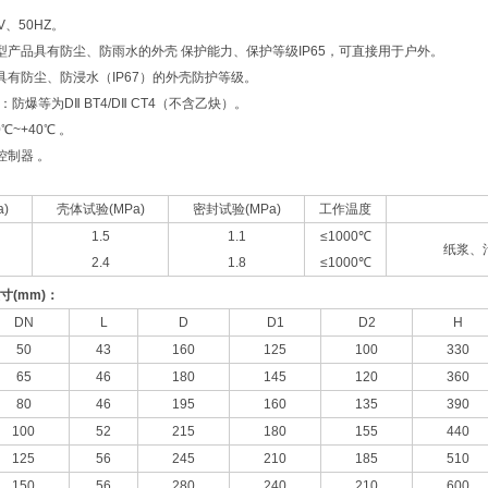
V、50HZ。
型产品具有防尘、防雨水的外壳 保护能力、保护等级IP65，可直接用于户外。
具有防尘、防浸水（IP67）的外壳防护等级。
防爆等为DⅡ BT4/DⅡ CT4（不含乙炔）。
℃~+40℃ 。
控制器 。
)
壳体试验(MPa)
密封试验(MPa)
工作温度
1.5
1.1
≤1000℃
纸浆、
2.4
1.8
≤1000℃
寸
(mm)
：
DN
L
D
D1
D2
H
50
43
160
125
100
330
65
46
180
145
120
360
80
46
195
160
135
390
100
52
215
180
155
440
125
56
245
210
185
510
150
56
280
240
210
600