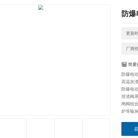
防爆
更新时间
厂商
简要
防爆电动
高温灰渣
防爆电动
排渣阀系
闸阀组
炉等输