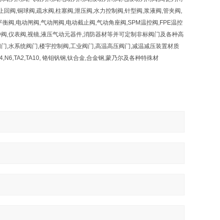
止回阀,铜球阀,疏水阀,柱塞阀,泄压阀,水力控制阀,针型阀,浆液阀,管夹阀,
,平衡阀,电动闸阀,气动闸阀,电动截止阀,气动角座阀,SPM温控阀,FPE温控
脉冲阀,仪表阀,视镜,液压气动元器件,消防器材等并可定制非标阀门及各种高
阀门,水系统阀门,楼宇控制阀,工业阀门,高温高压阀门,减温减压装置材质
4529,C4,N6,TA2,TA10, 铬钼钒钢,钛合金,合金钢,蒙乃尔及各种特殊材