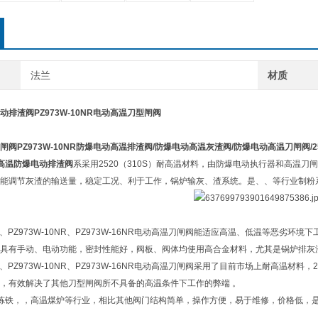
法兰
材质
排渣阀PZ973W-10NR电动高温刀型闸阀
闸阀
PZ973W-10NR
防爆电动高温排渣阀
/
防爆电动高温灰渣阀
/
防爆电动高温刀闸阀
/
高温防爆电动排渣阀
系采用2520（310S）耐高温材料，由防爆电动执行器和高温
能调节灰渣的输送量，稳定工况、利于工作，锅炉输灰、渣系统。是、、等行业制粉
6NR、PZ973W-10NR、PZ973W-16NR电动高温刀闸阀能适应高温、低温等恶
具有手动、电动功能，密封性能好，阀板、阀体均使用高合金材料，尤其是锅炉排灰
6NR、PZ973W-10NR、PZ973W-16NR电动高温刀闸阀采用了目前市场上耐高
，有效解决了其他刀型闸阀所不具备的高温条件下工作的弊端 。
炼铁，，高温煤炉等行业，相比其他阀门结构简单，操作方便，易于维修，价格低，是