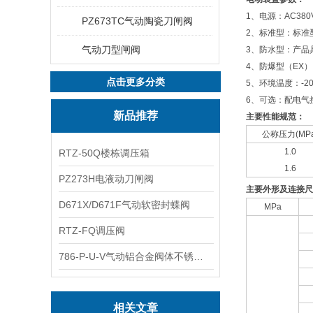
1、电源：AC380
PZ673TC气动陶瓷刀闸阀
2、标准型：标准
气动刀型闸阀
3、防水型：产品
4、防爆型（EX）：
点击更多分类
5、环境温度：-20
6、可选：配电气
新品推荐
主要性能规范：
公称压力(MPa
1.0
RTZ-50Q楼栋调压箱
1.6
PZ273H电液动刀闸阀
主要外形及连接尺
D671X/D671F气动软密封蝶阀
MPa
RTZ-FQ调压阀
786-P-U-V气动铝合金阀体不锈钢板蝶阀
相关文章