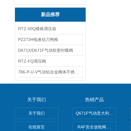
新品推荐
RTZ-50Q楼栋调压箱
PZ273H电液动刀闸阀
D671X/D671F气动软密封蝶阀
RTZ-FQ调压阀
786-P-U-V气动铝合金阀体不锈钢板蝶阀
关于我们
热销产品
关于我们
Q671F气动意大利式薄型球阀
在线留言
RAF安全放散阀 阀生产