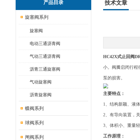
产品目录
技术文章
旋塞阀系列
旋塞阀
电动三通沥青阀
气动三通沥青阀
HC42X式止回阀
小。阀瓣启闭行程
沥青三通旋塞阀
泵的损害。
气动旋塞阀
主要特点：
沥青旋塞阀
1、结构新颖、液
蝶阀系列
2、有导向装置，
球阀系列
3、体积小、重量
工作原理：
闸阀系列