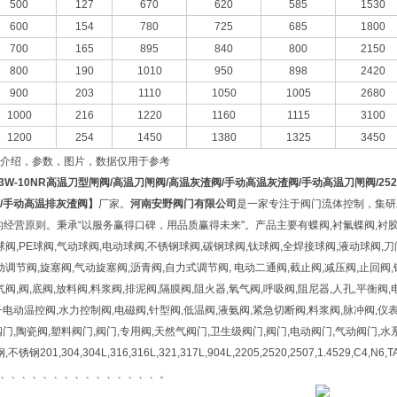
500
127
670
620
585
1530
600
154
780
725
685
1800
700
165
895
840
800
2150
800
190
1010
950
898
2420
900
203
1110
1050
1005
2680
1000
216
1220
1160
1115
3100
1200
254
1450
1380
1325
3450
介绍，参数，图片，数据仅用于参考
73W-10NR高温刀型闸阀/高温刀闸阀/高温灰渣阀/手动高温灰渣阀/手动高温刀闸阀/25
/手动高温排灰渣阀】
厂家。
河南安野阀门有限公司
是一家专注于阀门流体控制，集研
的经营原则。秉承“以服务赢得口碑，用品质赢得未来"。产品主要有蝶阀,衬氟蝶阀,衬胶蝶
球阀,PE球阀,气动球阀,电动球阀,不锈钢球阀,碳钢球阀,钛球阀,全焊接球阀,液动球阀,
动调节阀,旋塞阀,气动旋塞阀,沥青阀,自力式调节阀, 电动二通阀,截止阀,减压阀,止回阀,
气阀,阀,底阀,放料阀,料浆阀,排泥阀,隔膜阀,阻火器,氧气阀,呼吸阀,阻尼器,人孔,平衡阀
电动温控阀,水力控制阀,电磁阀,针型阀,低温阀,液氨阀,紧急切断阀,料浆阀,脉冲阀,
门,陶瓷阀,塑料阀门,阀门,专用阀,天然气阀门,卫生级阀门,阀门,电动阀门,气动阀门,
锈钢201,304,304L,316,316L,321,317L,904L,2205,2520,2507,1.4529,
、、、、、、、、、、、、、、、。