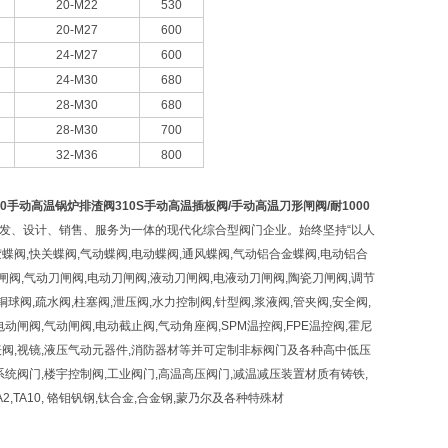
20-M22
530
20-M27
600
24-M27
600
24-M30
680
28-M30
680
28-M30
700
32-M36
800
20手动高温锅炉排渣阀310S手动高温插板阀/手动高温刀形闸阀/耐1000
发、设计、销售、服务为一体的现代化综合型阀门企业。始终坚持“以人
阀,快关蝶阀,气动蝶阀,电动蝶阀,通风蝶阀,气动铝合金蝶阀,电动铝合
刀闸阀,气动刀闸阀,电动刀闸阀,液动刀闸阀,电液动刀闸阀,陶瓷刀闸阀,调节
铜球阀,疏水阀,柱塞阀,泄压阀,水力控制阀,针型阀,浆液阀,管夹阀,安全阀,
,电动闸阀,气动闸阀,电动截止阀,气动角座阀,SPM温控阀,FPE温控阀,霍尼
仪表阀,视镜,液压气动元器件,消防器材等并可定制非标阀门及各种高中低压
水系统阀门,楼宇控制阀,工业阀门,高温高压阀门,减温减压装置材质有铸铁,
C4,N6,TA2,TA10, 铬钼钒钢,钛合金,合金钢,蒙乃尔及各种特殊材