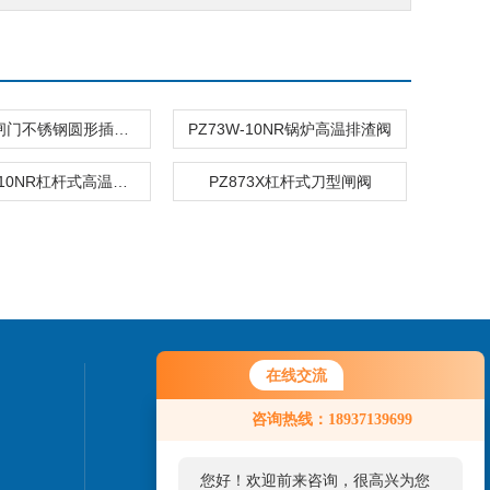
LC-I螺旋闸门不锈钢圆形插板阀
PZ73W-10NR锅炉高温排渣阀
PZ873W-10NR杠杆式高温排渣阀灰渣阀
PZ873X杠杆式刀型闸阀
在线交流
联系我们
咨询热线：18937139699
24小时热线：
您好！欢迎前来咨询，很高兴为您