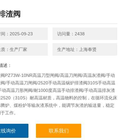
排渣阀
：2025-09-23
访问量：2438
性质：生产厂家
生产地址：上海奉贤
描述：
阀PZ73W-10NR高温刀型闸阀/高温刀闸阀/高温灰渣阀/手动
阀/手动高温刀闸阀/2520手动高温锅炉排渣阀310S手动高温
手动高温刀形闸阀/耐1000度高温手动排渣阀/手动高温排灰渣
2520（310S）耐高温材质，高温物料的控制，在循环流化床
沸腾炉、煤粉炉等输灰渣系统中，能调节灰渣的输送量，稳定
利于工作。
在线询价
联系我们