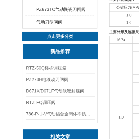
公称压力(MPa
PZ673TC气动陶瓷刀闸阀
1.0
气动刀型闸阀
1.6
主要外形及连接尺寸
点击更多分类
MPa
新品推荐
RTZ-50Q楼栋调压箱
PZ273H电液动刀闸阀
D671X/D671F气动软密封蝶阀
RTZ-FQ调压阀
786-P-U-V气动铝合金阀体不锈钢板蝶阀
1.0
相关文章