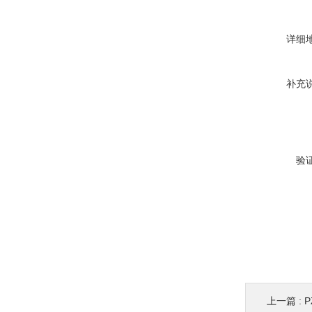
详细
补充
验
上一篇 :