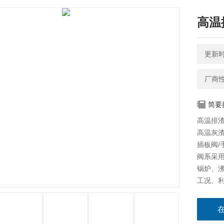
高温
更新时间
厂商
简要
高温排渣
高温灰渣
插板阀/
阀系采用
锅炉、
工况、