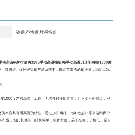
碳钢,不锈钢,球墨铸铁
0手动高温锅炉排渣阀310S手动高温插板阀/手动高温刀形闸阀/耐1000度
床锅炉、沸腾炉、煤粉炉等输灰渣系统中，能调节灰渣的输送量，稳定工况、
，特别是在1000度左右高温下工作，无需任何冷却装置，且不变形的特点，密
520这种材质本身具有耐高温的特性，通过加长阀杆，增加散热片等来达到保护
等行业，相比其他阀门结构简单，操作方便，易于维修，价格低，是目