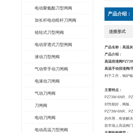
电动聚氨酯刀型闸阀
产品介绍：
加长杆电动暗杆刀闸阀
连接形式
链轮式刀型闸阀
电动穿透式刀型闸阀
产品名称：
高温灰
产品介绍：
液动刀型闸阀
高温排渣阀
PZ7
气动带手动刀闸阀
高温手动排渣阀/
利于工作，锅炉输
电液动刀闸阀
主要特点：
气动刀闸阀
PZ73W-6NR
封性能好，阀板、
刀闸阀
PZ73W-6NR
电动刀闸阀
的作用，有效解决
前市场上高温阀门
电动高温刀型闸阀
主要性能规范：