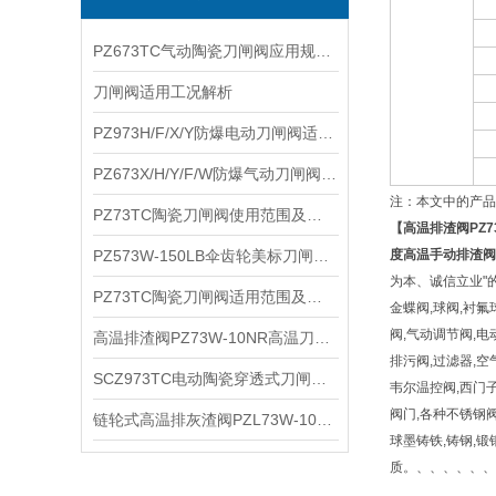
PZ673TC气动陶瓷刀闸阀应用规范及主要特点
刀闸阀适用工况解析
PZ973H/F/X/Y防爆电动刀闸阀适用介质及性能参数
PZ673X/H/Y/F/W防爆气动刀闸阀产品性能及适用介质
注：本文中的产品
PZ73TC陶瓷刀闸阀使用范围及产品特点
【
高温排渣阀
PZ
PZ573W-150LB伞齿轮美标刀闸阀技术特点及工作原理
度高温手动排渣阀
为本、诚信立业"
PZ73TC陶瓷刀闸阀适用范围及结构特点
金蝶阀,球阀,衬氟
阀,气动调节阀,电
高温排渣阀PZ73W-10NR高温刀闸阀适用系统及主要性能
排污阀,过滤器,空
SCZ973TC电动陶瓷穿透式刀闸阀产品优点及主要参数
韦尔温控阀,西门子
阀门,各种不锈钢阀
链轮式高温排灰渣阀PZL73W-10NR链轮式高温刀闸阀产品特点及适用系统
球墨铸铁,铸钢,锻钢,不
质。、、、、、、