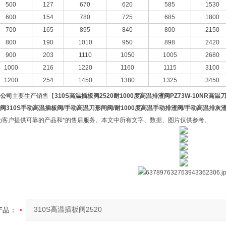
500
127
670
620
585
1530
600
154
780
725
685
1800
700
165
895
840
800
2150
800
190
1010
950
898
2420
900
203
1110
1050
1005
2680
1000
216
1220
1160
1115
3100
1200
254
1450
1380
1325
3450
公司
主要生产销售【
310S高温插板阀2520
耐1000度高温排渣阀
PZ73W-10NR高
阀310S手动高温插板阀/手动高温刀形闸阀/耐1000度高温手动排渣阀/手动高温排灰
为客户提供可靠的产品和*的售后服务。本文中所有文字、数据、图片仅供参考。
产品：