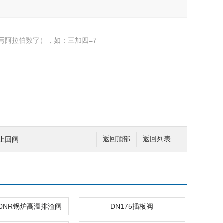
写阿拉伯数字），如：三加四=7
夹止回阀
返回顶部
返回列表
-10NR锅炉高温排渣阀
DN175插板阀