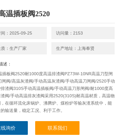
S高温插板阀2520
：2025-09-25
访问量：2153
性质：生产厂家
生产地址：上海奉贤
描述：
高温插板阀2520耐1000度高温排渣阀PZ73W-10NR高温刀型闸
刀闸阀/高温灰渣阀/手动高温灰渣阀/手动高温刀闸阀/2520手动
排渣阀310S手动高温插板阀/手动高温刀形闸阀/耐1000度高
渣阀/手动高温排灰渣阀采用2520(310S)耐高温材质，高温物
制，在循环流化床锅炉、沸腾炉、煤粉炉等输灰渣系统中，能
渣的输送量，稳定工况、利于工作。
在线询价
联系我们