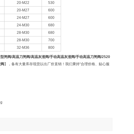
20-M22
530
20-M27
600
24-M27
600
24-M30
680
28-M30
680
28-M30
700
32-M36
800
温刀型闸阀/高温刀闸阀/高温灰渣阀/手动高温灰渣阀/手动高温刀闸阀/2520
渣阀
】，备有大量库存现货以出厂价直销！我们秉持“合理价格、贴心服