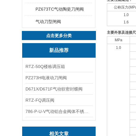
公称压力(MPa
PZ673TC气动陶瓷刀闸阀
1.0
气动刀型闸阀
1.6
主要外形及连接尺
点击更多分类
MPa
1.0
新品推荐
RTZ-50Q楼栋调压箱
PZ273H电液动刀闸阀
D671X/D671F气动软密封蝶阀
RTZ-FQ调压阀
786-P-U-V气动铝合金阀体不锈钢板蝶阀
相关文章