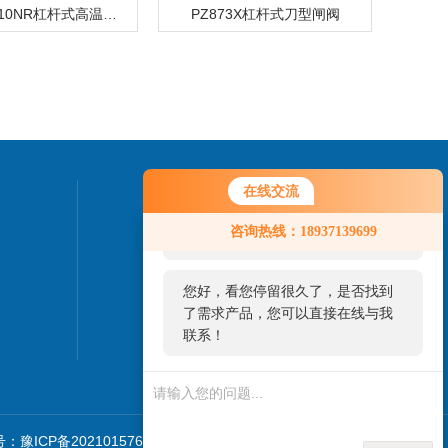
PZ873W-10NR杠杆式高温排渣阀灰渣阀
PZ873X杠杆式刀型闸阀
在线交流
联系我们
您好！欢迎前来咨询，很高兴为您
咨询热线：18937139699
服务，请问您要咨询什么问题呢？
24小时热线：
您好，看您停留很久了，是否找到
了需求产品，您可以直接在线与我
联系！
：豫ICP备2021015760号-1
sitemap.xml
技术支持：
环保