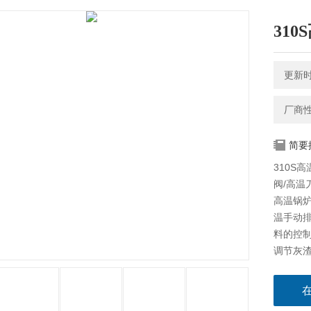
310
更新时间
厂商
简要
310S
阀/高温
高温锅炉
温手动排
料的控
调节灰