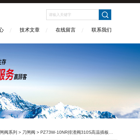
心
技术文章
在线留言
联系我们
闸阀系列
>
刀闸阀
> PZ73W-10NR排渣阀310S高温插板阀2520