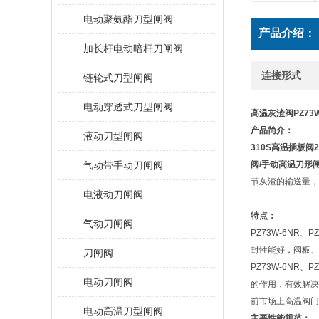
电动聚氨酯刀型闸阀
产品介绍：
加长杆电动暗杆刀闸阀
连接形式
链轮式刀型闸阀
电动穿透式刀型闸阀
高温灰渣阀PZ73
产品简介：
液动刀型闸阀
310S高温插板阀2
气动带手动刀闸阀
阀/手动高温刀形闸
节灰渣的输送量，
电液动刀闸阀
特点：
气动刀闸阀
PZ73W-6NR
封性能好，阀板、
刀闸阀
PZ73W-6NR
电动刀闸阀
的作用，有效解决
前市场上高温阀门
电动高温刀型闸阀
主要性能规范：