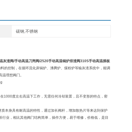
碳钢,不锈钢
高温灰渣阀/手动高温刀闸阀/2520手动高温锅炉排渣阀310S手动高温插板
，高温物料的控制，在循环流化床锅炉、沸腾炉、煤粉炉等输灰渣系统中，能调
高温理想阀门。
，特别是在1000度左右高温下工作，无需任何冷却装置，且不变形的特点，密
520这种材质本身具有耐高温的特性，通过加长阀杆，增加散热片等来达到保护
等行业，相比其他阀门结构简单，操作方便，易于维修，价格低，是目