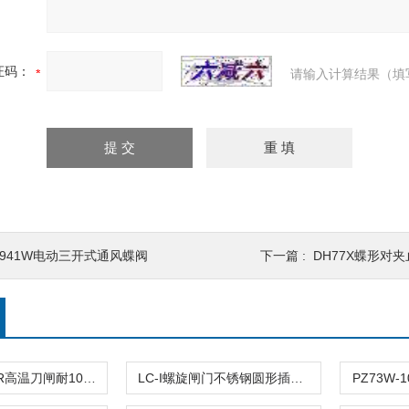
证码：
请输入计算结果（填
D941W电动三开式通风蝶阀
下一篇 :
DH77X蝶形对
PZ73W-10NR高温刀闸耐1000度高温排渣阀
LC-I螺旋闸门不锈钢圆形插板阀
PZ73W