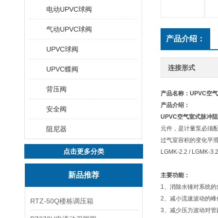
电动UPVC球阀
气动UPVC球阀
产品介绍：
UPVC球阀
连接形式
UPVC蝶阀
背压阀
产品名称：UPVC空
产品介绍：
安全阀
UPVC
空气室式脉冲阻
阻尼器
元件，是计量泵必须
过气室容积的变化平滑管
点击更多分类
LGMK-2.2 / LGMK-3.
新品推荐
主要功能：
1、消除水锤对系统的
2、减小流速波动的峰
RTZ-50Q楼栋调压箱
3、减少压力波动对管