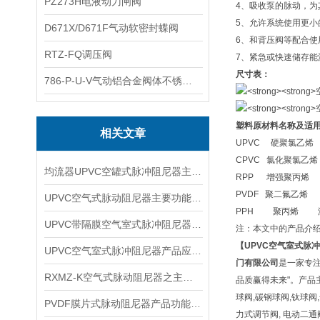
PZ273H电液动刀闸阀
4、吸收泵的脉动，
5、允许系统使用更小
D671X/D671F气动软密封蝶阀
6、和背压阀等配合
RTZ-FQ调压阀
7、紧急或快速储存能
尺寸表：
786-P-U-V气动铝合金阀体不锈钢板蝶阀
塑料原材料名称及适
相关文章
UPVC 硬聚氯乙烯 
CPVC 氯化聚氯乙烯 
均流器UPVC空罐式脉冲阻尼器主要功能及安装尺寸
RPP 增强聚丙烯 温
PVDF 聚二氟乙烯 温
UPVC空气式脉动阻尼器主要功能及安装尺寸
PPH 聚丙烯 温度
UPVC带隔膜空气室式脉冲阻尼器机构特点及适用温度
注：本文中的产品介
【UPVC
空气室式脉冲
UPVC空气室式脉冲阻尼器产品应用及功能
门有限公司
是一家专
RXMZ-K空气式脉动阻尼器之主要功能与特点
品质赢得未来"。产品主
球阀,碳钢球阀,钛球阀
PVDF膜片式脉动阻尼器产品功能及工作原理
力式调节阀, 电动二通阀