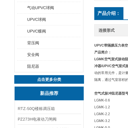
气动UPVC球阀
产品介绍：
UPVC球阀
连接形式
UPVC蝶阀
背压阀
UPVC带隔膜压力表
产品简介：
安全阀
LGMK
空气室式脉动
阻尼器
冲器/UPVC空气室式
动的常用元件，是计
点击更多分类
隔离，通过气室容积
新品推荐
空气式脉冲阻尼器型
LGMK-0.6
LGMK-1.2
RTZ-50Q楼栋调压箱
LGMK-2.2
PZ273H电液动刀闸阀
LGMK-3.2
LGMK-5.0