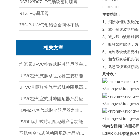
D671X/D671F气动软密封蝶阀
LGMK-10
RTZ-FQ调压阀
主要功能：
1、消除水锤对系统的
786-P-U-V气动铝合金阀体不锈钢板蝶阀
2、减小流速波动的峰
3、减少压力波动对管
4、吸收泵的脉动，
相关文章
5、允许系统使用更小
6、和背压阀等配合
均流器UPVC空罐式脉冲阻尼器主要功能及安装尺寸
7、紧急或快速储存能
尺寸表：
UPVC空气式脉动阻尼器主要功能及安装尺寸
UPVC带隔膜空气室式脉冲阻尼器机构特点及适用温度
UPVC空气室式脉冲阻尼器产品应用及功能
RXMZ-K空气式脉动阻尼器之主要功能与特点
PVDF膜片式脉动阻尼器产品功能及工作原理
河南安野阀门有限公
不锈钢空气式脉动阻尼器产品功能及适用温度
LGMK-0.9L带隔